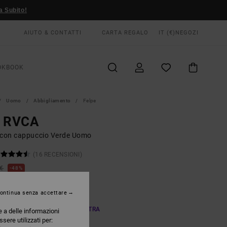
a Subito!
AIUTO & CONTATTI
CARTA REGALO
IT (€)
NEGOZI
OKBOOK
Uomo
Abbigliamento
Felpe
g RVCA
 con cappuccio Verde Uomo
(16 RECENSIONI)
 €
48%
75 €
ontinua senza accettare
TE
A OFFERTA 25% DI SCONTO EXTRA
e a delle informazioni
ssere utilizzati per: