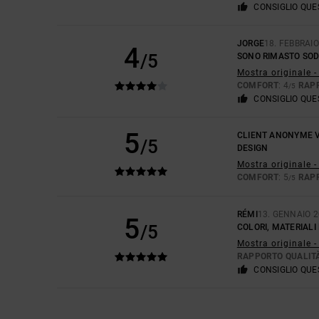
CONSIGLIO QU
JORGE
18. FEBBRAI
4
/5
SONO RIMASTO SOD
Mostra originale 
COMFORT
: 4
RAP
/5
CONSIGLIO QU
5
CLIENT ANONYME V
/5
DESIGN
Mostra originale -
COMFORT
: 5
RAP
/5
RÉMI
13. GENNAIO 
5
/5
COLORI, MATERIALI
Mostra originale -
RAPPORTO QUALIT
CONSIGLIO QU