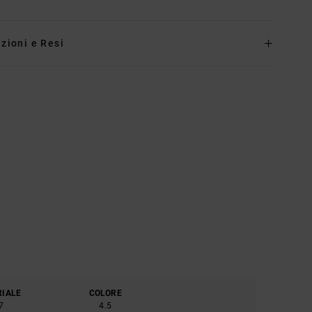
zioni e Resi
RIALE
COLORE
7
4.5