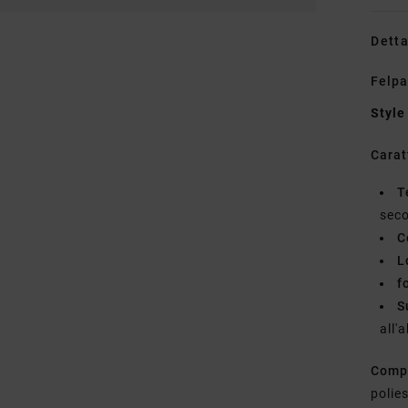
Detta
Felpa
Style
Carat
T
seco
C
L
f
S
all'
Comp
polie