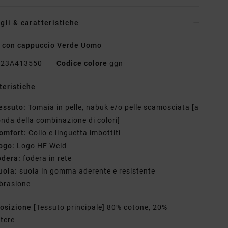
gli & caratteristiche
 con cappuccio Verde Uomo
23A413550
Codice colore
ggn
teristiche
essuto:
Tomaia in pelle, nabuk e/o pelle scamosciata [a
nda della combinazione di colori]
omfort:
Collo e linguetta imbottiti
ogo:
Logo HF Weld
odera:
fodera in rete
uola:
suola in gomma aderente e resistente
abrasione
osizione
[Tessuto principale] 80% cotone, 20%
stere