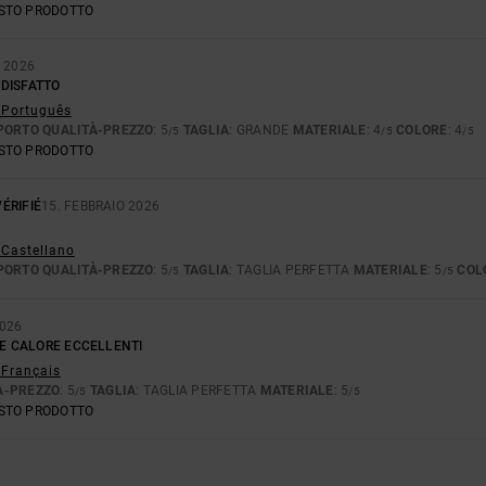
ESTO PRODOTTO
O 2026
DISFATTO
- Português
PORTO QUALITÀ-PREZZO
: 5
TAGLIA
: GRANDE
MATERIALE
: 4
COLORE
: 4
/5
/5
/5
ESTO PRODOTTO
ÉRIFIÉ
15. FEBBRAIO 2026
 Castellano
PORTO QUALITÀ-PREZZO
: 5
TAGLIA
: TAGLIA PERFETTA
MATERIALE
: 5
COL
/5
/5
2026
 E CALORE ECCELLENTI
 Français
À-PREZZO
: 5
TAGLIA
: TAGLIA PERFETTA
MATERIALE
: 5
/5
/5
ESTO PRODOTTO