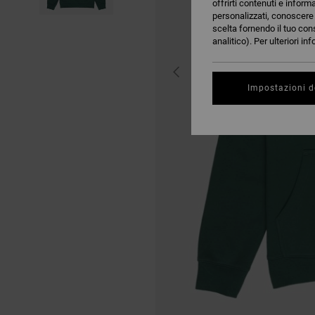
offrirti contenuti e inform
personalizzati, conoscere m
scelta fornendo il tuo con
analitico). Per ulteriori i
Impostazioni d