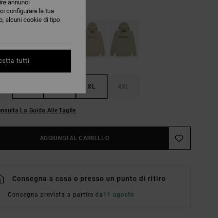
nire annunci
Grass Green
RI
oi configurare la tua
, alcuni cookie di tipo
etta tutti
M
L
XL
XXL
nsulta La Guida Alle Taglie
AGGIUNGI AL CARRELLO
Consegna a casa o presso un punto di ritiro
Consegna prevista a partire da
11 agosto