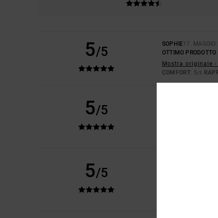
5
SOPHIE
17. MAGGIO
/5
OTTIMO PRODOTTO
Mostra originale -
COMFORT
: 5
RAP
/5
DIDIER
14. MAGGIO 
5
/5
È PROPRIO QUELLO
Mostra originale -
RAPPORTO QUALIT
CONSIGLIO QU
ISABELLE
28. APRIL
5
/5
LA QUALITÀ NON 
Mostra originale -
COMFORT
: 5
RAP
/5
CONSIGLIO QU