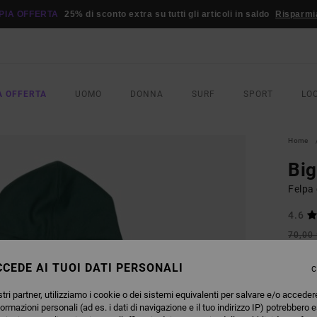
PIA OFFERTA
25% di sconto extra su tutti gli articoli in saldo
Risparmi
A OFFERTA
UOMO
DONNA
SURF
SPORT
LO
Home
Bi
Felpa
4.6
70,00
36,
CEDE AI TUOI DATI PERSONALI
C
OFFER
DOPPI
tri partner, utilizziamo i cookie o dei sistemi equivalenti per salvare e/o acceder
formazioni personali (ad es. i dati di navigazione e il tuo indirizzo IP) potrebbero e