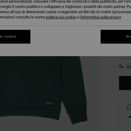
azioni personalizzati, misurare l’efficacia dei contenuti e della pubblicità, per for
COLO
eglio il nostro pubblico o sviluppare e migliorare i prodotti dei nostri partner. Pu
senso all’uso di determinati cookie o negandolo ad altri tipi di cookie (ad esempio
nformazioni consulta la nostra
politica sui cookie
e
l'informativa sulla privacy
.
ei cookie
Acc
S
Co