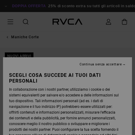
SALTA
ALLE
DOPPIA OFFERTA
25% di sconto extra su tutti gli articoli in saldo
INFORMAZIONI
SUL
PRODOTTO
Maniche Corte
NUOVI ARRIVI
Continua senza accettare
SCEGLI COSA SUCCEDE AI TUOI DATI
PERSONALI
In collaborazione con i nostri partner, utilizziamo i cookie o dei
sistemi equivalenti per salvare e/o accedere a delle informazioni sul
tuo dispositivo. Tali informazioni personali (ad es. i dati di
navigazione e il tuo indirizzo IP) potrebbero essere utilizzati per:
offrirti contenuti e informazioni personalizzati, misurare l’efficacia
dei contenuti e della pubblicità, per fornire annunci personalizzati,
conoscere meglio il nostro pubblico o sviluppare e migliorare i
prodotti dei nostri partner. Puoi configurare la tua scelta fornendo il