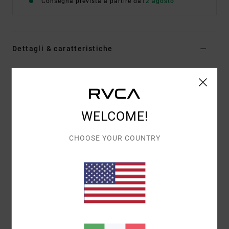
Consegna prevista a partire da
12 agosto
Dettagli & caratteristiche
Maglietta a maniche corte Nero Uomo
Style
EVYZT00386
Codice colore
blk
Caratteristiche
WELCOME!
Tessuto:
100% cotone biologico [200 g/m2]
CHOOSE YOUR COUNTRY
Vestibilità:
vestibilità relaxed
Collo:
girocollo a coste sottili
Grafica:
stampa sul davanti e sul retro con dettagli
ricamati
Composizione
[Tessuto principale] 100% cotone
biologico