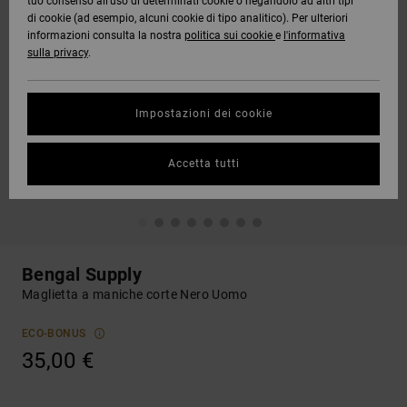
tuo consenso all’uso di determinati cookie o negandolo ad altri tipi
di cookie (ad esempio, alcuni cookie di tipo analitico). Per ulteriori
informazioni consulta la nostra
politica sui cookie
e
l'informativa
sulla privacy
.
Impostazioni dei cookie
Accetta tutti
Bengal Supply
Maglietta a maniche corte Nero Uomo
ECO-BONUS
35,00 €