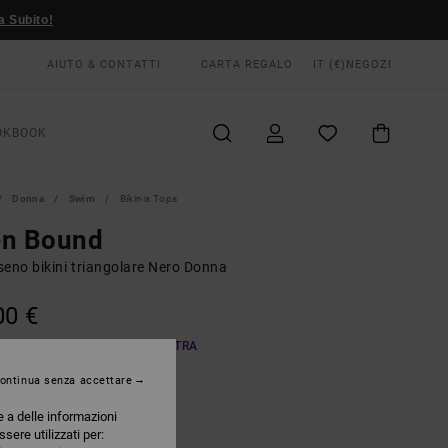
a Subito!
AIUTO & CONTATTI
CARTA REGALO
IT (€)
NEGOZI
OKBOOK
Donna
Swim
Bikinis Tops
en Bound
seno bikini triangolare Nero Donna
00 €
A OFFERTA 25% DI SCONTO EXTRA
ontinua senza accettare
Black
RI
e a delle informazioni
ssere utilizzati per: