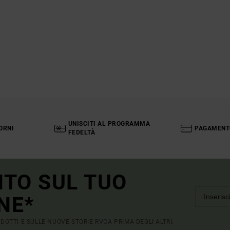
UNISCITI AL PROGRAMMA
ORNI
PAGAMENT
FEDELTÀ
NTO SUL TUO
NE*
RODOTTI E SULLE NUOVE STORIE RVCA PRIMA DEGLI ALTRI.