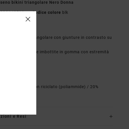
seno bikini triangolare Nero Donna
23O142516
Codice colore
blk
teristiche
ipo:
reggiseno triangolare con giunture in contrasto su
e e spalline
escrizione: Spalline imbottite in gomma con estremità
llate a caldo
oppe foderate
oppe rimovibili
osizione
80% nylon riciclato (poliammide) / 20%
an
zioni e Resi