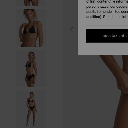
offrirti contenuti e inform
personalizzati, conoscere m
scelta fornendo il tuo con
analitico). Per ulteriori i
Impostazioni d