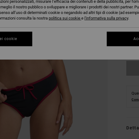
azioni personalizzati, misurare l’efficacia dei contenuti e della pubblicità, per for
eglio il nostro pubblico o sviluppare e migliorare i prodotti dei nostri partner. Pu
senso all’uso di determinati cookie o negandolo ad altri tipi di cookie (ad esempio
nformazioni consulta la nostra
politica sui cookie
e
l'informativa sulla privacy
.
XS
ei cookie
Acc
Co
Ques
Comp
Detta