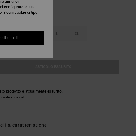
nire annunci
oi configurare la tua
, alcuni cookie di tipo
S
M
L
XL
etta tutti
nsulta La Guida Alle Taglie
ARTICOLO ESAURITO
to prodotto è attualmente esaurito.
ra altre opzioni
gli & caratteristiche