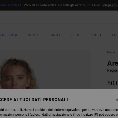
PIA OFFERTA
25% di sconto extra su tutti gli articoli in saldo
Risparmi
A OFFERTA
UOMO
DONNA
SURF
SPORT
LO
Home
Ar
Reggi
50,
DOPPI
CEDE AI TUOI DATI PERSONALI
C
COLO
tri partner, utilizziamo i cookie o dei sistemi equivalenti per salvare e/o acceder
formazioni personali (ad es. i dati di navigazione e il tuo indirizzo IP) potrebbero e