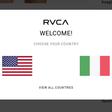
Reggi
Style
Carat
WELCOME!
T
copp
CHOOSE YOUR COUNTRY
D
sigi
C
C
Comp
elast
VIEW ALL COUNTRIES
Spedi