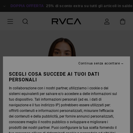
SALTA
ALLE
DOPPIA OFFERTA
25% di sconto extra su tutti gli articoli in saldo
R
INFORMAZIONI
SUL
PRODOTTO
Continua senza accettare
SCEGLI COSA SUCCEDE AI TUOI DATI
PERSONALI
In collaborazione con i nostri partner, utilizziamo i cookie o dei
sistemi equivalenti per salvare e/o accedere a delle informazioni sul
tuo dispositivo. Tali informazioni personali (ad es. i dati di
navigazione e il tuo indirizzo IP) potrebbero essere utilizzati per:
offrirti contenuti e informazioni personalizzati, misurare l’efficacia
dei contenuti e della pubblicità, per fornire annunci personalizzati,
conoscere meglio il nostro pubblico o sviluppare e migliorare i
prodotti dei nostri partner. Puoi configurare la tua scelta fornendo il