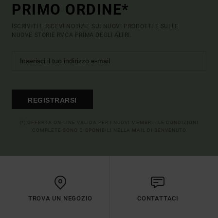
PRIMO ORDINE*
ISCRIVITI E RICEVI NOTIZIE SUI NUOVI PRODOTTI E SULLE
NUOVE STORIE RVCA PRIMA DEGLI ALTRI.
REGISTRARSI
(*) OFFERTA ON-LINE VALIDA PER I NUOVI MEMBRI - LE CONDIZIONI
COMPLETE SONO DISPONIBILI NELLA MAIL DI BENVENUTO
TROVA UN NEGOZIO
CONTATTACI