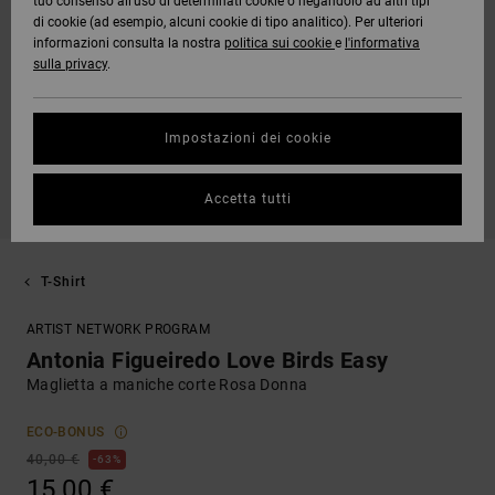
tuo consenso all’uso di determinati cookie o negandolo ad altri tipi
di cookie (ad esempio, alcuni cookie di tipo analitico). Per ulteriori
informazioni consulta la nostra
politica sui cookie
e
l'informativa
sulla privacy
.
Impostazioni dei cookie
Accetta tutti
T-Shirt
ARTIST NETWORK PROGRAM
Antonia Figueiredo Love Birds Easy
Maglietta a maniche corte Rosa Donna
ECO-BONUS
40,00 €
63%
15,00 €