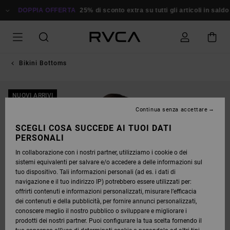
SALTA
ALLE
DOPPIA OFFERTA
25% di sconto extra su tutti gli articoli in saldo
R
INFORMAZIONI
SUL
PRODOTTO
Bikini Bottoms
NUOVI ARRIVI
Continua senza accettare
SCEGLI COSA SUCCEDE AI TUOI DATI
PERSONALI
In collaborazione con i nostri partner, utilizziamo i cookie o dei
sistemi equivalenti per salvare e/o accedere a delle informazioni sul
tuo dispositivo. Tali informazioni personali (ad es. i dati di
navigazione e il tuo indirizzo IP) potrebbero essere utilizzati per:
offrirti contenuti e informazioni personalizzati, misurare l’efficacia
dei contenuti e della pubblicità, per fornire annunci personalizzati,
conoscere meglio il nostro pubblico o sviluppare e migliorare i
prodotti dei nostri partner. Puoi configurare la tua scelta fornendo il