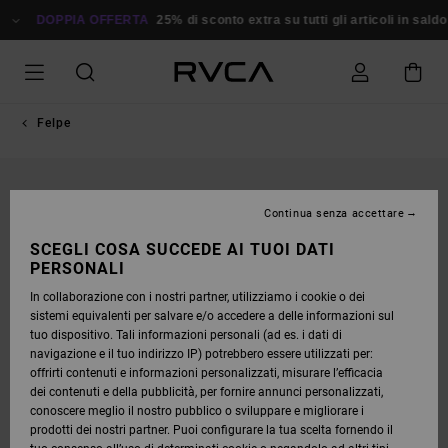
SALTA
ALLE
DOPPIA OFFERTA
25% di sconto extra su tutti gli articoli in sald
INFORMAZIONI
SUL
PRODOTTO
Felpe
Continua senza accettare
SCEGLI COSA SUCCEDE AI TUOI DATI
PERSONALI
In collaborazione con i nostri partner, utilizziamo i cookie o dei
sistemi equivalenti per salvare e/o accedere a delle informazioni sul
tuo dispositivo. Tali informazioni personali (ad es. i dati di
navigazione e il tuo indirizzo IP) potrebbero essere utilizzati per:
offrirti contenuti e informazioni personalizzati, misurare l’efficacia
dei contenuti e della pubblicità, per fornire annunci personalizzati,
conoscere meglio il nostro pubblico o sviluppare e migliorare i
prodotti dei nostri partner. Puoi configurare la tua scelta fornendo il