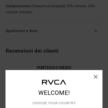
Composizione
[Tessuto principale] 75% cotone, 25%
cotone riciclato
Spedizioni e Resi
Recensioni dei clienti
PUNTEGGIO MEDIO
5.0
/5
WELCOME!
BASATO SU
2 RECENSIONI VERIFICATE
DAL GENNAIO 2026
IL 0% DEI NOSTRI CLIENTI CONSIGLIA QUESTO PRODOTTO
CHOOSE YOUR COUNTRY