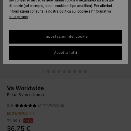
tuo consenso all’uso di determinati cookie o negandolo ad altri tipi
di cookie (ad esempio, alcuni cookie di tipo analitico). Per ulteriori
informazioni consulta la nostra
politica sui cookie
e
l'informativa
sulla privacy
.
Impostazioni dei cookie
Accetta tutti
Va Worldwide
Felpa Bianco Uomo
5.0
(2 RECENSIONI)
ECO-BONUS
70,00 €
48%
36,75 €