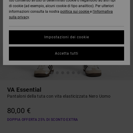
tuo consenso all’uso di determinati cookie o negandolo ad altri tipi
di cookie (ad esempio, alcuni cookie di tipo analitico). Per ulteriori
informazioni consulta la nostra
politica sui cookie
e
l'informativa
sulla privacy
.
Impostazioni dei cookie
Accetta tutti
VA Essential
Pantaloni della tuta con vita elasticizzata Nero Uomo
80,00 €
DOPPIA OFFERTA 25% DI SCONTO EXTRA