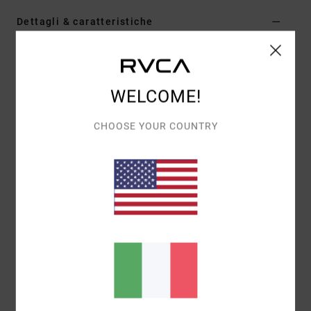
Dettagli & caratteristiche
Pantaloni della tuta con vita elasticizzata Nero Uomo
Style
AVYNP00241
Codice colore
blk
WELCOME!
Caratteristiche
CHOOSE YOUR COUNTRY
Collezione:
collezione VA Sport Men
Tessuto:
tessuto in felpa di poliestere
Vestibilità:
vestibilità relaxed
Vita:
vita elastica
Chiusura:
chiusura con coulisse
Tasche:
2 tasche davanti
1 tasca posteriore applicata
Marcatura:
logo VA RVCA ricamato
Composizione
[Tessuto principale] 100% poliestere