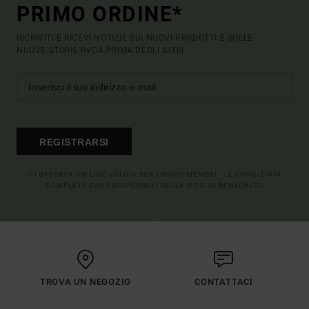
PRIMO ORDINE*
ISCRIVITI E RICEVI NOTIZIE SUI NUOVI PRODOTTI E SULLE
NUOVE STORIE RVCA PRIMA DEGLI ALTRI.
REGISTRARSI
(*) OFFERTA ON-LINE VALIDA PER I NUOVI MEMBRI - LE CONDIZIONI
COMPLETE SONO DISPONIBILI NELLA MAIL DI BENVENUTO
TROVA UN NEGOZIO
CONTATTACI