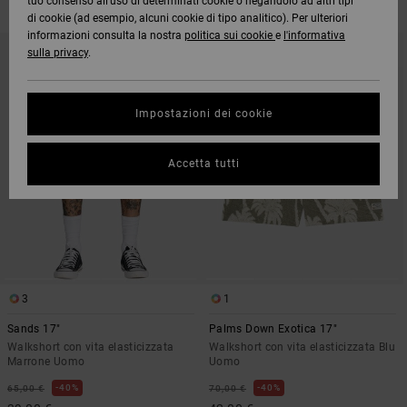
tuo consenso all’uso di determinati cookie o negandolo ad altri tipi
di cookie (ad esempio, alcuni cookie di tipo analitico). Per ulteriori
informazioni consulta la nostra
politica sui cookie
e
l'informativa
SALTA
VAI
AI
A
sulla privacy
.
CRITERI
VISUALIZZA
DEL
IN
FILTRO
ORDINE
DI
RICERCA
Impostazioni dei cookie
Accetta tutti
3
1
Sands 17"
Palms Down Exotica 17"
Walkshort con vita elasticizzata
Walkshort con vita elasticizzata Blu
Marrone Uomo
Uomo
40%
40%
65,00 €
70,00 €