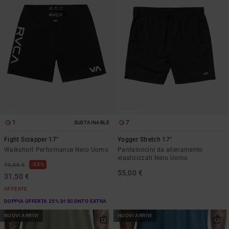
1
7
SUSTAINABLE
Fight Scrapper 17"
Yogger Stretch 17"
Walkshort Performance Nero Uomo
Pantaloncini da allenamento
elasticizzati Nero Uomo
55%
70,00 €
55,00 €
31,50 €
OFFERTE
DOPPIA OFFERTA 25% DI SCONTO EXTRA
NUOVI ARRIVI
NUOVI ARRIVI