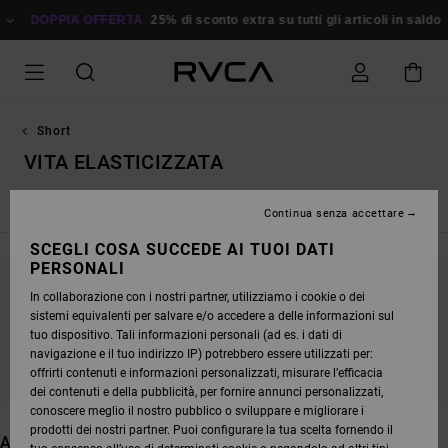
SALTA
FFERTA
ALLA
25% di sconto extra su tutti gli articoli in saldo
Risparmia Subit
SELEZIONE
DI
GRIGLIE
DEI
PRODOTTI
Short
VITA ELASTICIZZATA
Short sportivi
Continua senza accettare
SCEGLI COSA SUCCEDE AI TUOI DATI
PERSONALI
In collaborazione con i nostri partner, utilizziamo i cookie o dei
CONTINUA A SEGUIRCI, I PRODOTTI CHE
sistemi equivalenti per salvare e/o accedere a delle informazioni sul
CERCHI PRESTO SARANNO DI NUOVO
tuo dispositivo. Tali informazioni personali (ad es. i dati di
DISPONIBILI
navigazione e il tuo indirizzo IP) potrebbero essere utilizzati per:
offrirti contenuti e informazioni personalizzati, misurare l’efficacia
dei contenuti e della pubblicità, per fornire annunci personalizzati,
conoscere meglio il nostro pubblico o sviluppare e migliorare i
prodotti dei nostri partner. Puoi configurare la tua scelta fornendo il
ALTRI ARTICOLI CHE POTREBBERO PIACERTI