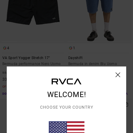
4
1
VA Sport Yogger Stretch 17"
Dayshift
Bermuda performance Nero Uomo
Bermuda in denim Blu Uomo
40%
40%
55,00 €
80,00 €
33,00 €
48,00 €
OFFERTE
OFFERTE
WELCOME!
DOPPIA OFFERTA 25% DI SCONTO EXTRA
DOPPIA OFFERTA 25% DI SCONTO EXTRA
CHOOSE YOUR COUNTRY