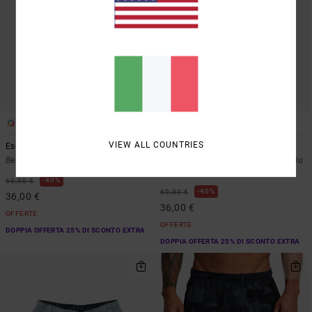
2
3
VIEW ALL COUNTRIES
Escape
Escape
Bermuda Elasticizzati Nero Uomo
Walkshort con vita elasticizzata Blu
Uomo
40%
60,00 €
40%
60,00 €
36,00 €
36,00 €
OFFERTE
OFFERTE
DOPPIA OFFERTA 25% DI SCONTO EXTRA
DOPPIA OFFERTA 25% DI SCONTO EXTRA