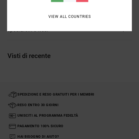
biologico
VIEW ALL COUNTRIES
Spedizioni e Resi
Visti di recente
SPEDIZIONE E RESO GRATUITI PER I MEMBRI
RESO ENTRO 30 GIORNI
UNISCITI AL PROGRAMMA FEDELTÀ
PAGAMENTO 100% SICURO
HAI BISOGNO DI AIUTO?