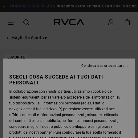
SALTA
ALLE
DOPPIA OFFERTA
25% di sconto extra su tutti gli articoli in saldo
R
INFORMAZIONI
SUL
PRODOTTO
Magliette Sportive
ESAURITE
Continua senza accettare
SCEGLI COSA SUCCEDE AI TUOI DATI
PERSONALI
In collaborazione con i nostri partner, utilizziamo i cookie o dei
sistemi equivalenti per salvare e/o accedere a delle informazioni sul
tuo dispositivo. Tali informazioni personali (ad es. i dati di
navigazione e il tuo indirizzo IP) potrebbero essere utilizzati per:
offrirti contenuti e informazioni personalizzati, misurare l’efficacia
dei contenuti e della pubblicità, per fornire annunci personalizzati,
conoscere meglio il nostro pubblico o sviluppare e migliorare i
prodotti dei nostri partner. Puoi configurare la tua scelta fornendo il