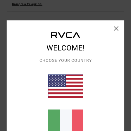
Compra altre opzioni
Dettagli & caratteristiche
Maglietta a maniche corte Marrone Uomo
WELCOME!
Style
EVYZT00215
Codice colore
dkh
CHOOSE YOUR COUNTRY
Caratteristiche
Tessuto:
tessuto di 100% cotone biologico [200
g/m2]
Vestibilità:
vestibilità relaxed
Colletto:
girocollo a coste
Maniche:
maniche corte
Marcatura:
serigrafia su petto e schiena
Composizione
[Tessuto principale] 100% cotone