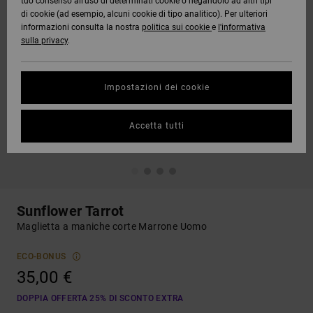
tuo consenso all’uso di determinati cookie o negandolo ad altri tipi
di cookie (ad esempio, alcuni cookie di tipo analitico). Per ulteriori
informazioni consulta la nostra
politica sui cookie
e
l'informativa
sulla privacy
.
Impostazioni dei cookie
Accetta tutti
Sunflower Tarrot
Maglietta a maniche corte Marrone Uomo
ECO-BONUS
35,00 €
DOPPIA OFFERTA 25% DI SCONTO EXTRA