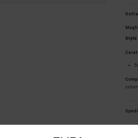
Detta
Magli
Style
Carat
5
Comp
coto
Spedi