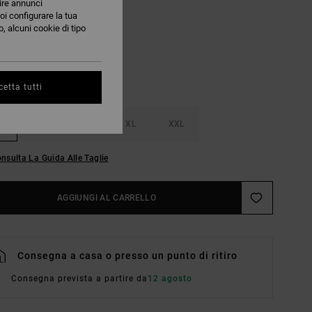
nire annunci
Black
RI
oi configurare la tua
, alcuni cookie di tipo
etta tutti
M
L
XL
XXL
nsulta La Guida Alle Taglie
AGGIUNGI AL CARRELLO
Consegna a casa o presso un punto di ritiro
Consegna prevista a partire da
12 agosto