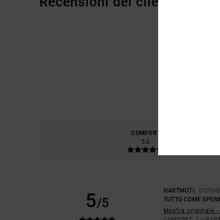
Recensioni dei clienti
COMFORT
RAPP
5.0
HARTMUT
6. DICEM
5
/5
TUTTO COME SPER
Mostra originale 
COMFORT
: 5
RAP
/5