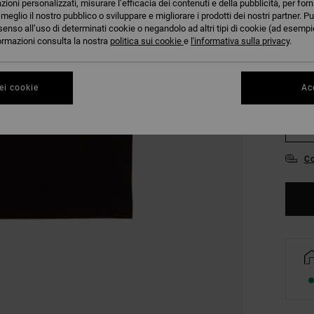
azioni personalizzati, misurare l’efficacia dei contenuti e della pubblicità, per for
COLO
eglio il nostro pubblico o sviluppare e migliorare i prodotti dei nostri partner. Pu
senso all’uso di determinati cookie o negandolo ad altri tipi di cookie (ad esempio
nformazioni consulta la nostra
politica sui cookie
e
l'informativa sulla privacy
.
ei cookie
Acc
S
Co