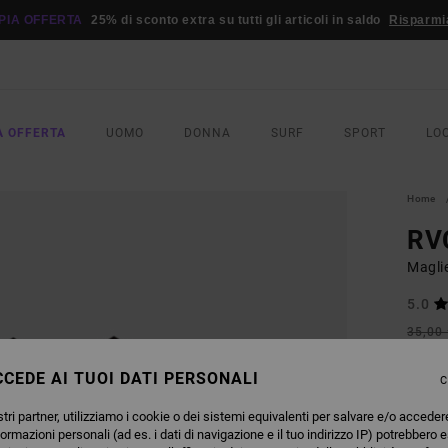
PIA OFFERTA
25% di sconto extra su tutti gli articoli in saldo
Risparmi
A OFFERTA
UOMO
DONNA
SURF
SPORT
LO
Home
RVC
Magli
5.0
35,00
18,
CEDE AI TUOI DATI PERSONALI
C
OFFER
DOPPI
tri partner, utilizziamo i cookie o dei sistemi equivalenti per salvare e/o acceder
formazioni personali (ad es. i dati di navigazione e il tuo indirizzo IP) potrebbero e