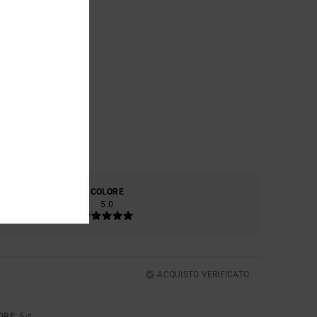
RIALE
COLORE
0
5.0
ACQUISTO VERIFICATO
ORE
: 5
/5