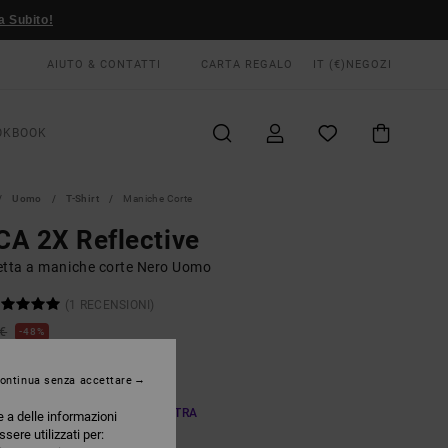
a Subito!
AIUTO & CONTATTI
CARTA REGALO
IT (€)
NEGOZI
OKBOOK
Uomo
T-Shirt
Maniche Corte
A 2X Reflective
etta a maniche corte Nero Uomo
(1 RECENSIONI)
 €
48%
37 €
ontinua senza accettare
TE
A OFFERTA 25% DI SCONTO EXTRA
e a delle informazioni
ssere utilizzati per: