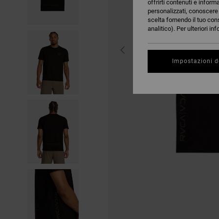
offrirti contenuti e inform
personalizzati, conoscere m
scelta fornendo il tuo con
analitico). Per ulteriori i
Impostazioni d