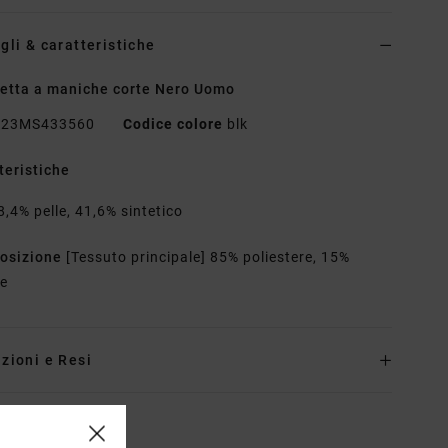
gli & caratteristiche
etta a maniche corte Nero Uomo
23MS433560
Codice colore
blk
teristiche
8,4% pelle, 41,6% sintetico
osizione
[Tessuto principale] 85% poliestere, 15%
ne
zioni e Resi