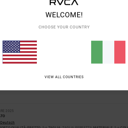
WELCOME!
PUNTEGGIO MEDIO
CHOOSE YOUR COUNTRY
5.0
/5
BASATO SU
1 RECENSIONI VERIFICATE
DAL DICEMBRE 2025
IL 100% DEI NOSTRI CLIENTI CONSIGLIA QUESTO PRODOTTO
VIEW ALL COUNTRIES
ORTO QUALITÀ-PREZZO
TAGLIA
MATE
5.0
5.
TROPPO PICCOLO
TROPPO GRANDE
BRE 2025
ATO
- Deutsch
PORTO QUALITÀ-PREZZO
: 5
TAGLIA
: TAGLIA PERFETTA
MATERIALE
: 5
COL
/5
/5