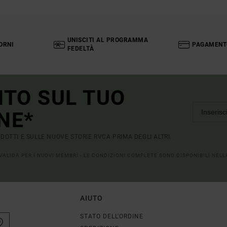
UNISCITI AL PROGRAMMA
ORNI
PAGAMENT
FEDELTÀ
NTO SUL TUO
NE*
RODOTTI E SULLE NUOVE STORIE RVCA PRIMA DEGLI ALTRI.
 VALIDA PER I NUOVI MEMBRI - LE CONDIZIONI COMPLETE SONO DISPONIBILI NEL
AIUTO
STATO DELL'ORDINE