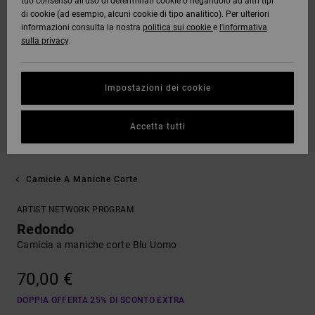
tuo consenso all’uso di determinati cookie o negandolo ad altri tipi
di cookie (ad esempio, alcuni cookie di tipo analitico). Per ulteriori
informazioni consulta la nostra
politica sui cookie
e
l'informativa
sulla privacy
.
Impostazioni dei cookie
Accetta tutti
Camicie A Maniche Corte
ARTIST NETWORK PROGRAM
Redondo
Camicia a maniche corte Blu Uomo
70,00 €
DOPPIA OFFERTA 25% DI SCONTO EXTRA