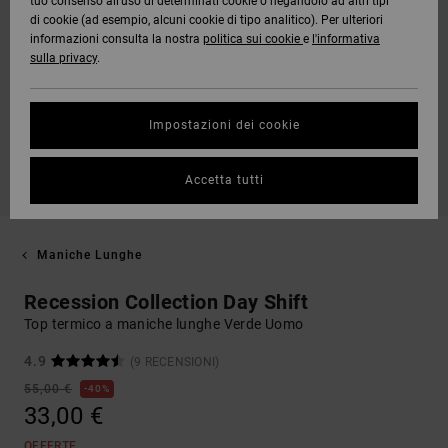
tuo consenso all’uso di determinati cookie o negandolo ad altri tipi
di cookie (ad esempio, alcuni cookie di tipo analitico). Per ulteriori
informazioni consulta la nostra
politica sui cookie
e
l'informativa
sulla privacy
.
Impostazioni dei cookie
Accetta tutti
Maniche Lunghe
Recession Collection Day Shift
Top termico a maniche lunghe Verde Uomo
4.9
(9 RECENSIONI)
55,00 €
40%
33,00 €
OFFERTE