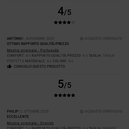
4
/5
ANTÓNIO
1. NOVEMBRE 2025
ACQUISTO VERIFICATO
OTTIMO RAPPORTO QUALITÀ/PREZZO
Mostra originale - Português
COMFORT
: 4
RAPPORTO QUALITÀ-PREZZO
: 4
TAGLIA
: TAGLIA
/5
/5
PERFETTA
MATERIALE
: 4
COLORE
: 4
/5
/5
CONSIGLIO QUESTO PRODOTTO
5
/5
PHILIP
12. OTTOBRE 2025
ACQUISTO VERIFICATO
ECCELLENTE
Mostra originale - English
COMFORT
: 5
RAPPORTO QUALITÀ-PREZZO
: 5
TAGLIA
: GRANDE
/5
/5