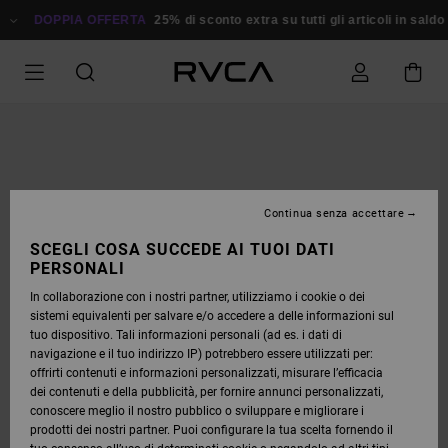
SALTA
ALLE
DOPPIA OFFERTA
25% di sconto extra su tutti gli articoli in sald
INFORMAZIONI
SUL
PRODOTTO
Continua senza accettare
SCEGLI COSA SUCCEDE AI TUOI DATI
PERSONALI
In collaborazione con i nostri partner, utilizziamo i cookie o dei
sistemi equivalenti per salvare e/o accedere a delle informazioni sul
tuo dispositivo. Tali informazioni personali (ad es. i dati di
navigazione e il tuo indirizzo IP) potrebbero essere utilizzati per:
offrirti contenuti e informazioni personalizzati, misurare l’efficacia
dei contenuti e della pubblicità, per fornire annunci personalizzati,
conoscere meglio il nostro pubblico o sviluppare e migliorare i
prodotti dei nostri partner. Puoi configurare la tua scelta fornendo il