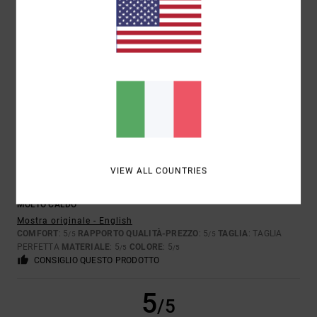
MUSSA
30. GENNAIO 2026
ACQUISTO VERIFICATO
OTTIMA COSA.
Mostra originale - Deutsch
COMFORT
: 5
RAPPORTO QUALITÀ-PREZZO
: 4
TAGLIA
: TAGLIA
/5
/5
PERFETTA
MATERIALE
: 5
COLORE
: 5
/5
/5
CONSIGLIO QUESTO PRODOTTO
5
/5
VIEW ALL COUNTRIES
MIKE
26. GENNAIO 2026
ACQUISTO VERIFICATO
MOLTO CALDO
Mostra originale - English
COMFORT
: 5
RAPPORTO QUALITÀ-PREZZO
: 5
TAGLIA
: TAGLIA
/5
/5
PERFETTA
MATERIALE
: 5
COLORE
: 5
/5
/5
CONSIGLIO QUESTO PRODOTTO
5
/5