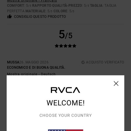
Mostra originale - Français
COMFORT
: 5
RAPPORTO QUALITÀ-PREZZO
: 5
TAGLIA
: TAGLIA
/5
/5
PERFETTA
MATERIALE
: 5
COLORE
: 5
/5
/5
CONSIGLIO QUESTO PRODOTTO
5
/5
MUSSA
26. MAGGIO 2026
ACQUISTO VERIFICATO
ECONOMICO E DI BUONA QUALITÀ.
Mostra originale - Deutsch
COMFORT
: 5
RAPPORTO QUALITÀ-PREZZO
: 5
TAGLIA
: TAGLIA
/5
/5
PERFETTA
MATERIALE
: 5
COLORE
: 5
/5
/5
CONSIGLIO QUESTO PRODOTTO
WELCOME!
5
/5
CHOOSE YOUR COUNTRY