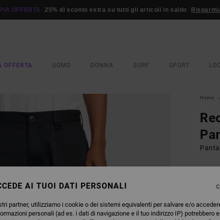
PIA OFFERTA
25% di sconto extra su tutti gli articoli in saldo
Risparmi
A OFFERTA
UOMO
DONNA
SURF
SPORT
LO
Home
Rec
Pan
Panta
70,
CEDE AI TUOI DATI PERSONALI
C
COLO
tri partner, utilizziamo i cookie o dei sistemi equivalenti per salvare e/o acceder
formazioni personali (ad es. i dati di navigazione e il tuo indirizzo IP) potrebbero e