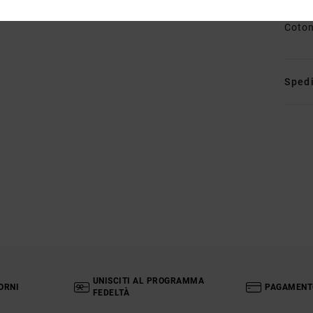
Comp
Coto
Spedi
UNISCITI AL PROGRAMMA
ORNI
PAGAMENT
FEDELTÀ