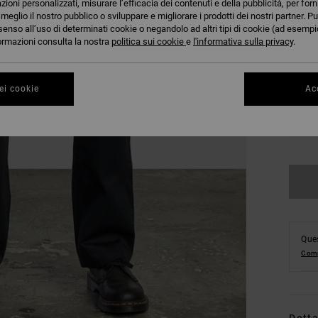
azioni personalizzati, misurare l’efficacia dei contenuti e della pubblicità, per for
eglio il nostro pubblico o sviluppare e migliorare i prodotti dei nostri partner. Pu
senso all’uso di determinati cookie o negandolo ad altri tipi di cookie (ad esempio
nformazioni consulta la nostra
politica sui cookie
e
l'informativa sulla privacy
.
28
ei cookie
Acc
34
Ques
Comp