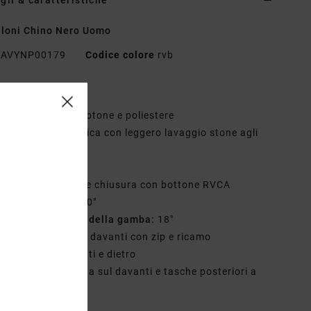
gli & caratteristiche
loni Chino Nero Uomo
AVYNP00179
Codice colore
rvb
teristiche
essuto:
misto di cotone e poliestere
initura antimicrobica con leggero lavaggio stone agli
mi
estibilità relaxed
atta con cerniera e chiusura con bottone RVCA
ucitura interna:
30"
pertura sul fondo della gamba:
18"
asca portamonete davanti con zip e ricamo
ncrespatura davanti e dietro
asche all'americana sul davanti e tasche posteriori a
to