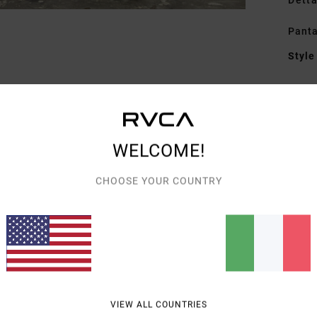
Detta
Panta
Style
Carat
T
F
WELCOME!
enzi
V
CHOOSE YOUR COUNTRY
P
C
A
T
I
T
filet
VIEW ALL COUNTRIES