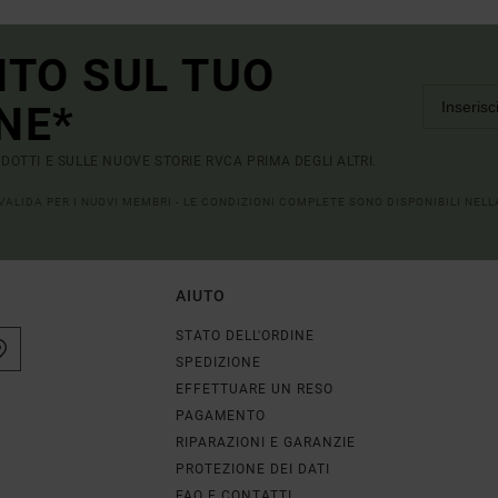
NTO SUL TUO
NE*
RODOTTI E SULLE NUOVE STORIE RVCA PRIMA DEGLI ALTRI.
 VALIDA PER I NUOVI MEMBRI - LE CONDIZIONI COMPLETE SONO DISPONIBILI NEL
AIUTO
STATO DELL'ORDINE
SPEDIZIONE
EFFETTUARE UN RESO
PAGAMENTO
RIPARAZIONI E GARANZIE
PROTEZIONE DEI DATI
FAQ E CONTATTI