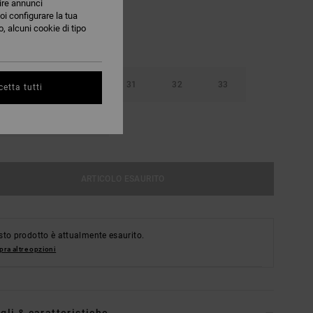
nire annunci
oi configurare la tua
, alcuni cookie di tipo
29
30
31
32
33
etta tutti
36
38
ARTICOLO ESAURITO
to prodotto è attualmente esaurito.
ra altre opzioni