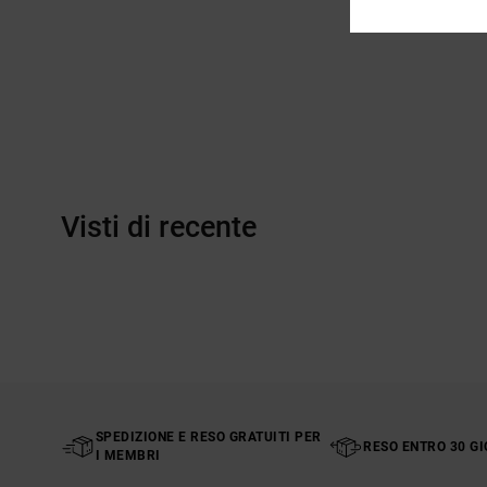
Visti di recente
SPEDIZIONE E RESO GRATUITI PER
RESO ENTRO 30 GI
I MEMBRI