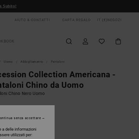
a Subito!
AIUTO & CONTATTI
CARTA REGALO
IT (€)
NEGOZI
OKBOOK
Uomo
Abbigliamento
Pantaloni
ession Collection Americana -
taloni Chino da Uomo
loni Chino Nero Uomo
00 €
ontinua senza accettare
Rvca Black
RI
e a delle informazioni
ssere utilizzati per: