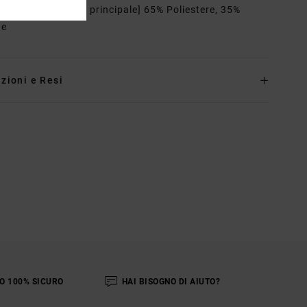
osizione
[Tessuto principale] 65% Poliestere, 35%
ne
zioni e Resi
O 100% SICURO
HAI BISOGNO DI AIUTO?