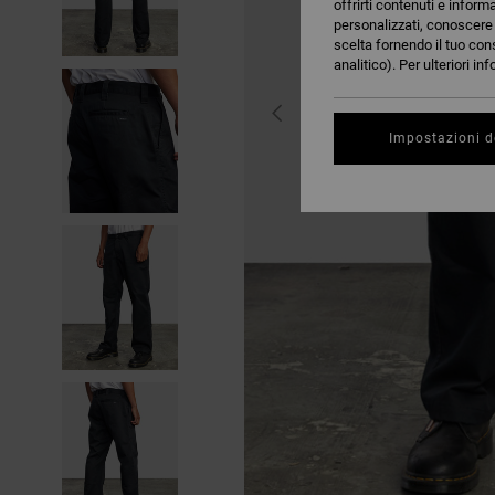
offrirti contenuti e inform
personalizzati, conoscere m
scelta fornendo il tuo con
analitico). Per ulteriori i
Impostazioni d