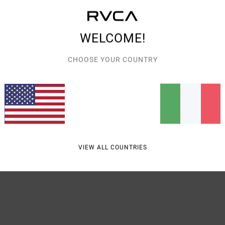
Style
WELCOME!
Carat
T
CHOOSE YOUR COUNTRY
F
S
Comp
Spedi
VIEW ALL COUNTRIES