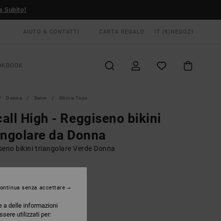
a Subito!
AIUTO & CONTATTI
CARTA REGALO
IT (€)
NEGOZI
OKBOOK
Donna
Swim
Bikinis Tops
all High - Reggiseno bikini
angolare da Donna
seno bikini triangolare Verde Donna
00 €
ontinua senza accettare
Daiquiri Green
RI
e a delle informazioni
ssere utilizzati per: