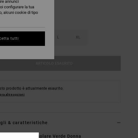
nire annunci
oi configurare la tua
, alcuni cookie di tipo
S
M
L
XL
etta tutti
ARTICOLO ESAURITO
to prodotto è attualmente esaurito.
ra altre opzioni
gli & caratteristiche
seno bikini triangolare Verde Donna