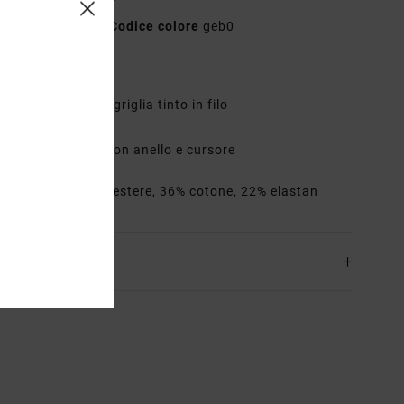
AVJX300390
Codice colore
geb0
teristiche
essuto:
tessuto a griglia tinto in filo
orma triangolare
palline regolabili con anello e cursore
osizione
42% poliestere, 36% cotone, 22% elastan
zioni e Resi