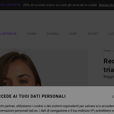
PIA OFFERTA
25% di sconto extra su tutti gli articoli in saldo
Risparmi
A OFFERTA
UOMO
DONNA
SURF
SPORT
LO
Home
Rec
tri
Reggi
45,
CEDE AI TUOI DATI PERSONALI
C
COLO
tri partner, utilizziamo i cookie o dei sistemi equivalenti per salvare e/o acceder
formazioni personali (ad es. i dati di navigazione e il tuo indirizzo IP) potrebbero e