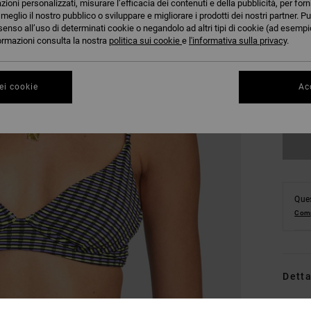
azioni personalizzati, misurare l’efficacia dei contenuti e della pubblicità, per for
eglio il nostro pubblico o sviluppare e migliorare i prodotti dei nostri partner. Pu
senso all’uso di determinati cookie o negandolo ad altri tipi di cookie (ad esempio
nformazioni consulta la nostra
politica sui cookie
e
l'informativa sulla privacy
.
XS
ei cookie
Acc
Ques
Comp
Detta
Reggi