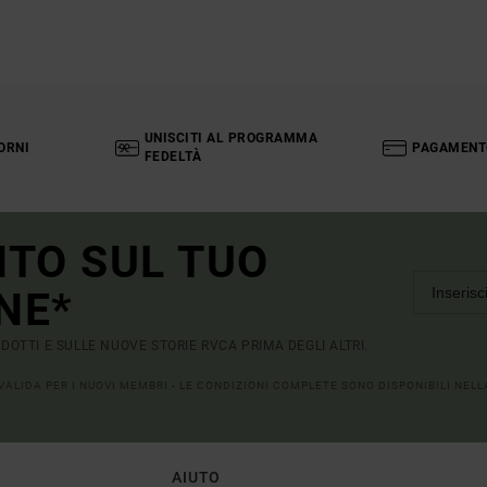
UNISCITI AL PROGRAMMA
ORNI
PAGAMENT
FEDELTÀ
NTO SUL TUO
NE*
RODOTTI E SULLE NUOVE STORIE RVCA PRIMA DEGLI ALTRI.
 VALIDA PER I NUOVI MEMBRI - LE CONDIZIONI COMPLETE SONO DISPONIBILI NEL
AIUTO