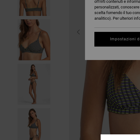
offrirti contenuti e inform
personalizzati, conoscere m
scelta fornendo il tuo con
analitico). Per ulteriori i
Impostazioni d