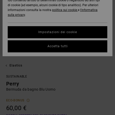
tuo consenso all’uso di determinati cookie o negandolo ad altri tipi
di cookie (ad esempio, alcuni cookie di tipo analitico). Per ulteriori
informazioni consulta la nostra
politica sui cookie
e
l'informativa
sulla privacy
.
Impostazioni dei cookie
Accetta tutti
Elastics
SUSTAINABLE
Perry
Bermuda da bagno Blu Uomo
ECO-BONUS
60,00 €