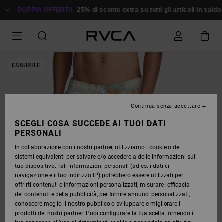
SALTA
ALLE
DOPPIA OFFERTA
25% di sconto extra su tutti gli articoli in saldo
R
INFORMAZIONI
SUL
PRODOTTO
ESAURITE
Continua senza accettare
SCEGLI COSA SUCCEDE AI TUOI DATI
PERSONALI
In collaborazione con i nostri partner, utilizziamo i cookie o dei
sistemi equivalenti per salvare e/o accedere a delle informazioni sul
tuo dispositivo. Tali informazioni personali (ad es. i dati di
navigazione e il tuo indirizzo IP) potrebbero essere utilizzati per:
offrirti contenuti e informazioni personalizzati, misurare l’efficacia
dei contenuti e della pubblicità, per fornire annunci personalizzati,
conoscere meglio il nostro pubblico o sviluppare e migliorare i
prodotti dei nostri partner. Puoi configurare la tua scelta fornendo il