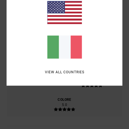
BASATO SU
2 RECENSIONI VERIFICATE
DAL OTTOBRE 2025
IL 100% DEI NOSTRI CLIENTI CONSIGLIA QUESTO
PRODOTTO
COMFORT
5.0
RAPPORTO QUALITÀ-PREZZO
5.0
VIEW ALL COUNTRIES
TAGLIA
MATERIALE
5.0
TROPPO PICCOLO
TROPPO GRANDE
COLORE
5.0