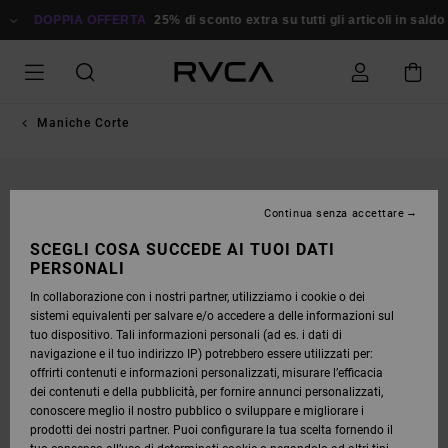
SALTA
ALLE
DOPPIA OFFERTA
25% di sconto extra su tutti gli articoli in sald
INFORMAZIONI
SUL
PRODOTTO
Maniche Corte
Continua senza accettare
SCEGLI COSA SUCCEDE AI TUOI DATI
PERSONALI
In collaborazione con i nostri partner, utilizziamo i cookie o dei
sistemi equivalenti per salvare e/o accedere a delle informazioni sul
tuo dispositivo. Tali informazioni personali (ad es. i dati di
navigazione e il tuo indirizzo IP) potrebbero essere utilizzati per:
offrirti contenuti e informazioni personalizzati, misurare l’efficacia
dei contenuti e della pubblicità, per fornire annunci personalizzati,
conoscere meglio il nostro pubblico o sviluppare e migliorare i
prodotti dei nostri partner. Puoi configurare la tua scelta fornendo il