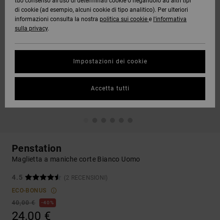
tuo consenso all’uso di determinati cookie o negandolo ad altri tipi
di cookie (ad esempio, alcuni cookie di tipo analitico). Per ulteriori
informazioni consulta la nostra
politica sui cookie
e
l'informativa
sulla privacy
.
Impostazioni dei cookie
Accetta tutti
Penstation
Maglietta a maniche corte Bianco Uomo
4.5
(2 RECENSIONI)
ECO-BONUS
40,00 €
40%
24,00 €