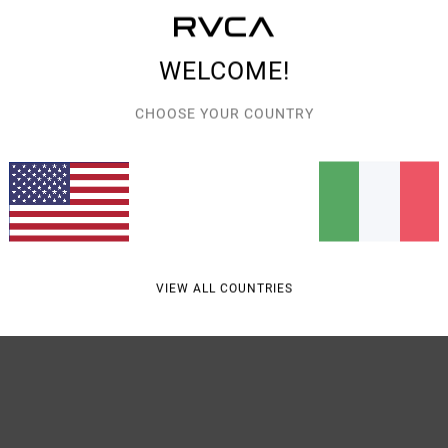
Style
WELCOME!
Carat
t
CHOOSE YOUR COUNTRY
V
C
Comp
Spedi
VIEW ALL COUNTRIES