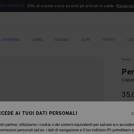
PIA OFFERTA
25% di sconto extra su tutti gli articoli in saldo
Risparmi
A OFFERTA
UOMO
DONNA
SURF
SPORT
LO
Home
Pen
Cappe
35,
DOPPI
CEDE AI TUOI DATI PERSONALI
C
COLO
tri partner, utilizziamo i cookie o dei sistemi equivalenti per salvare e/o acceder
formazioni personali (ad es. i dati di navigazione e il tuo indirizzo IP) potrebbero e