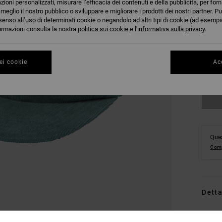
azioni personalizzati, misurare l’efficacia dei contenuti e della pubblicità, per for
eglio il nostro pubblico o sviluppare e migliorare i prodotti dei nostri partner. Pu
senso all’uso di determinati cookie o negandolo ad altri tipi di cookie (ad esempio
nformazioni consulta la nostra
politica sui cookie
e
l'informativa sulla privacy
.
ei cookie
Acc
Ques
Comp
Detta
Cappe