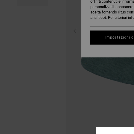
offrirti contenuti e inform
personalizzati, conoscere m
scelta fornendo il tuo con
analitico). Per ulteriori i
Impostazioni d