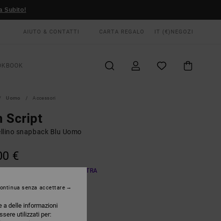
a Subito!
AIUTO & CONTATTI
CARTA REGALO
IT (€)
NEGOZI
OKBOOK
Uomo
Accessori
 Script
llino snapback Blu Uomo
00 €
A OFFERTA 25% DI SCONTO EXTRA
ontinua senza accettare
Balsam Green
RI
e a delle informazioni
ssere utilizzati per: