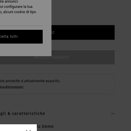
nire annunci
oi configurare la tua
, alcuni cookie di tipo
1SZ
etta tutti
ARTICOLO ESAURITO
to prodotto è attualmente esaurito.
ra altre opzioni
gli & caratteristiche
llino snapback Blu Uomo