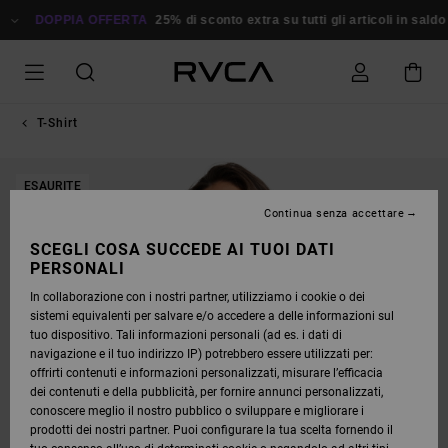
SALTA
ALLE
DOPPIA OFFERTA
25% di sconto extra su tutti gli articoli in saldo
R
INFORMAZIONI
SUL
PRODOTTO
T-Shirt
ESAURITE
Continua senza accettare
SCEGLI COSA SUCCEDE AI TUOI DATI
PERSONALI
In collaborazione con i nostri partner, utilizziamo i cookie o dei
sistemi equivalenti per salvare e/o accedere a delle informazioni sul
tuo dispositivo. Tali informazioni personali (ad es. i dati di
navigazione e il tuo indirizzo IP) potrebbero essere utilizzati per:
offrirti contenuti e informazioni personalizzati, misurare l’efficacia
dei contenuti e della pubblicità, per fornire annunci personalizzati,
conoscere meglio il nostro pubblico o sviluppare e migliorare i
prodotti dei nostri partner. Puoi configurare la tua scelta fornendo il