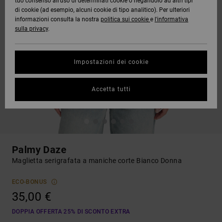
tuo consenso all’uso di determinati cookie o negandolo ad altri tipi
di cookie (ad esempio, alcuni cookie di tipo analitico). Per ulteriori
informazioni consulta la nostra
politica sui cookie
e
l'informativa
sulla privacy
.
Impostazioni dei cookie
Accetta tutti
Palmy Daze
Maglietta serigrafata a maniche corte Bianco Donna
ECO-BONUS
35,00 €
DOPPIA OFFERTA 25% DI SCONTO EXTRA