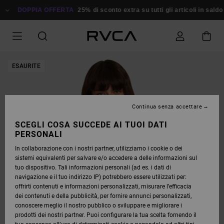
SALTA
ALLE
DOPPIA OFFERTA
25% di sconto extra su tutti gli articoli in saldo
R
INFORMAZIONI
SUL
PRODOTTO
ESAURITE
Continua senza accettare
SCEGLI COSA SUCCEDE AI TUOI DATI
PERSONALI
In collaborazione con i nostri partner, utilizziamo i cookie o dei
sistemi equivalenti per salvare e/o accedere a delle informazioni sul
tuo dispositivo. Tali informazioni personali (ad es. i dati di
navigazione e il tuo indirizzo IP) potrebbero essere utilizzati per:
offrirti contenuti e informazioni personalizzati, misurare l’efficacia
dei contenuti e della pubblicità, per fornire annunci personalizzati,
conoscere meglio il nostro pubblico o sviluppare e migliorare i
prodotti dei nostri partner. Puoi configurare la tua scelta fornendo il