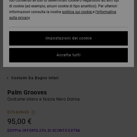
tuo consenso all’uso di determinati cookie o negandolo ad altri tipi
di cookie (ad esempio, alcuni cookie di tipo analitico). Per ulteriori
informazioni consulta la nostra
politica sui cookie
e
l'informativa
sulla privacy
.
Impostazioni dei cookie
Accetta tutti
Costumi Da Bagno Interi
Palm Grooves
Costume intero a fascia Nero Donna
ECO-BONUS
95,00 €
DOPPIA OFFERTA 25% DI SCONTO EXTRA