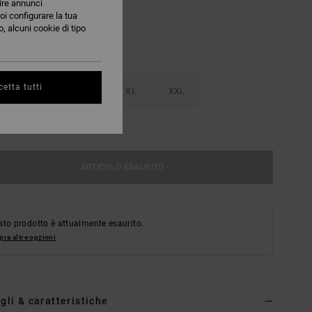
nire annunci
oi configurare la tua
, alcuni cookie di tipo
etta tutti
M
L
XL
XXL
nsulta La Guida Alle Taglie
ARTICOLO ESAURITO
to prodotto è attualmente esaurito.
ra altre opzioni
gli & caratteristiche