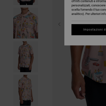
offrirti contenuti e inform
personalizzati, conoscere m
scelta fornendo il tuo con
analitico). Per ulteriori i
Impostazioni d