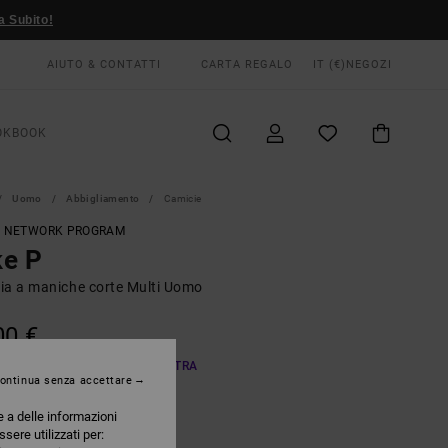
a Subito!
AIUTO & CONTATTI
CARTA REGALO
IT (€)
NEGOZI
OKBOOK
Uomo
Abbigliamento
Camicie
T NETWORK PROGRAM
ke P
ia a maniche corte Multi Uomo
00 €
A OFFERTA 25% DI SCONTO EXTRA
ontinua senza accettare
e a delle informazioni
Multi
RI
ssere utilizzati per: