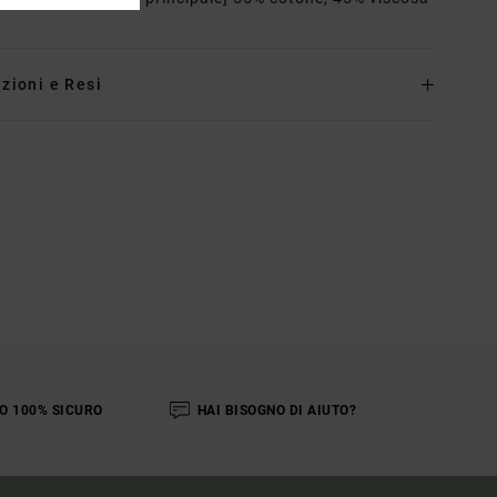
zioni e Resi
O 100% SICURO
HAI BISOGNO DI AIUTO?