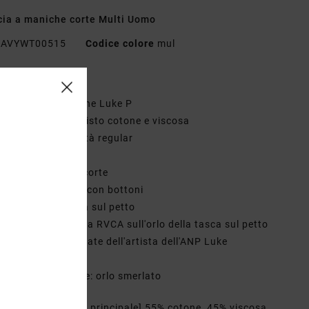
ia a maniche corte Multi Uomo
AVYWT00515
Codice colore
mul
teristiche
ollezione: collezione Luke P
essuto: Tessuto misto cotone e viscosa
estibilità: vestibilità regular
ollo: colletto
aniche: maniche corte
hiusura: chiusura con bottoni
asche: tasca unica sul petto
arcatura: Etichetta RVCA sull'orlo della tasca sul petto
tampe personalizzate dell'artista dell'ANP Luke
etier
ltre caratteristiche: orlo smerlato
osizione
[Tessuto principale] 55% cotone, 45% viscosa