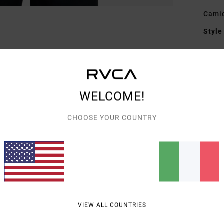
Camic
Style
Carat
C
T
WELCOME!
V
C
CHOOSE YOUR COUNTRY
M
C
T
M
s
Pell
A
VIEW ALL COUNTRIES
Comp