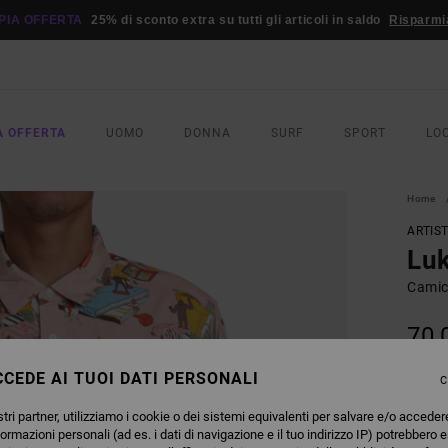
PIA OFFERTA
25% di sconto extra su tutti gli articoli in saldo
Risparmi
A OFFERTA
UOMO
DONNA
SURF
SPORT
LO
Home
ARTIS
Lu
Camic
70,
DOPPI
CEDE AI TUOI DATI PERSONALI
C
tri partner, utilizziamo i cookie o dei sistemi equivalenti per salvare e/o acceder
COLO
formazioni personali (ad es. i dati di navigazione e il tuo indirizzo IP) potrebbero e