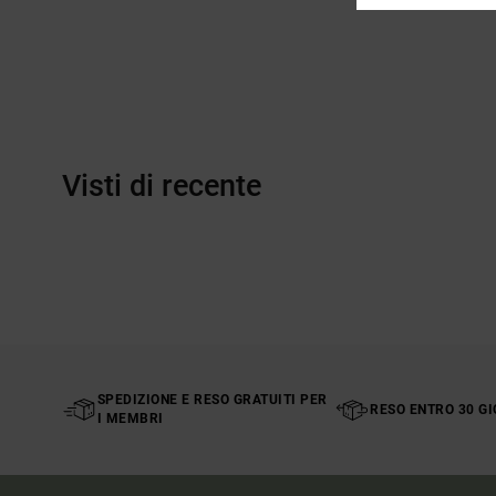
Visti di recente
SPEDIZIONE E RESO GRATUITI PER
RESO ENTRO 30 GI
I MEMBRI