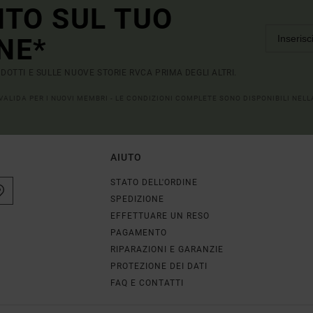
NTO SUL TUO
NE*
RODOTTI E SULLE NUOVE STORIE RVCA PRIMA DEGLI ALTRI.
 VALIDA PER I NUOVI MEMBRI - LE CONDIZIONI COMPLETE SONO DISPONIBILI NEL
AIUTO
STATO DELL'ORDINE
SPEDIZIONE
EFFETTUARE UN RESO
PAGAMENTO
RIPARAZIONI E GARANZIE
PROTEZIONE DEI DATI
FAQ E CONTATTI