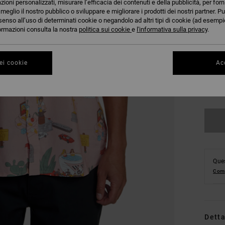
azioni personalizzati, misurare l’efficacia dei contenuti e della pubblicità, per for
eglio il nostro pubblico o sviluppare e migliorare i prodotti dei nostri partner. Pu
senso all’uso di determinati cookie o negandolo ad altri tipi di cookie (ad esempio
nformazioni consulta la nostra
politica sui cookie
e
l'informativa sulla privacy
.
ei cookie
Acc
S
Co
Ques
Comp
Detta