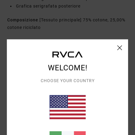
Grafica serigrafata posteriore
Composizione
[Tessuto principale] 75% cotone, 25,00%
cotone riciclato
Spedizioni e Resi
WELCOME!
Recensioni dei clienti
CHOOSE YOUR COUNTRY
PUNTEGGIO MEDIO
5.0
/5
BASATO SU
1 RECENSIONI VERIFICATE
DAL SETTEMBRE 2025