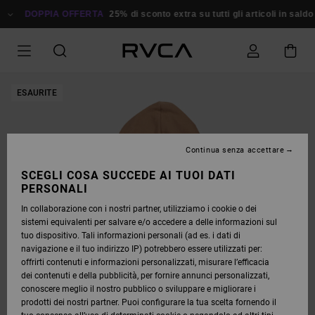
SALTA
ALLE
DOPPIA OFFERTA
25% di sconto extra su tutti gli articoli in saldo
R
INFORMAZIONI
SUL
PRODOTTO
ESAURITE
Continua senza accettare
SCEGLI COSA SUCCEDE AI TUOI DATI
PERSONALI
In collaborazione con i nostri partner, utilizziamo i cookie o dei
sistemi equivalenti per salvare e/o accedere a delle informazioni sul
tuo dispositivo. Tali informazioni personali (ad es. i dati di
navigazione e il tuo indirizzo IP) potrebbero essere utilizzati per:
offrirti contenuti e informazioni personalizzati, misurare l’efficacia
dei contenuti e della pubblicità, per fornire annunci personalizzati,
conoscere meglio il nostro pubblico o sviluppare e migliorare i
prodotti dei nostri partner. Puoi configurare la tua scelta fornendo il