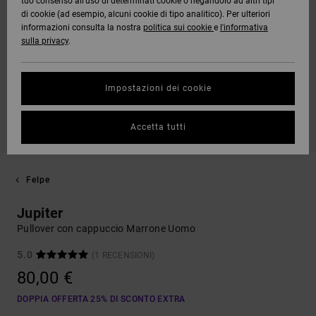
tuo consenso all’uso di determinati cookie o negandolo ad altri tipi
di cookie (ad esempio, alcuni cookie di tipo analitico). Per ulteriori
informazioni consulta la nostra
politica sui cookie
e
l'informativa
sulla privacy
.
Impostazioni dei cookie
Accetta tutti
Felpe
Jupiter
Pullover con cappuccio Marrone Uomo
5.0
(1 RECENSIONI)
80,00 €
DOPPIA OFFERTA 25% DI SCONTO EXTRA