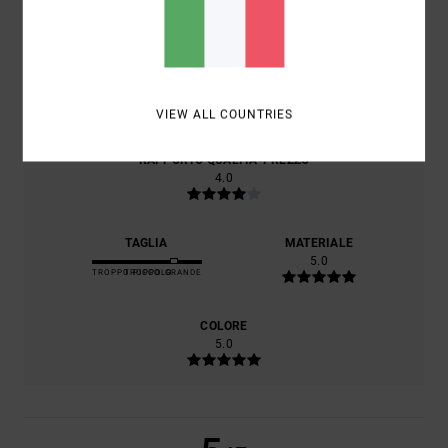
IL 100% DEI NOSTRI CLIENTI CONSIGLIA QUESTO
PRODOTTO
COMFORT
5.0
VIEW ALL COUNTRIES
RAPPORTO QUALITÀ-PREZZO
4.0
TAGLIA
MATERIALE
5.0
TROPPO PICCOLO
TROPPO GRANDE
COLORE
5.0