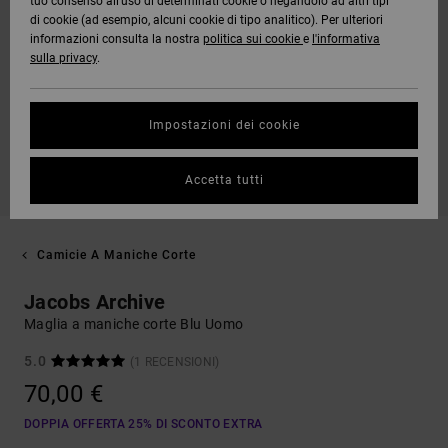
tuo consenso all’uso di determinati cookie o negandolo ad altri tipi
di cookie (ad esempio, alcuni cookie di tipo analitico). Per ulteriori
informazioni consulta la nostra
politica sui cookie
e
l'informativa
sulla privacy
.
Impostazioni dei cookie
Accetta tutti
Camicie A Maniche Corte
Jacobs Archive
Maglia a maniche corte Blu Uomo
5.0
(1 RECENSIONI)
70,00 €
DOPPIA OFFERTA 25% DI SCONTO EXTRA