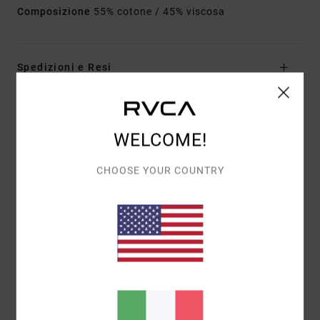
Composizione
55% cotone / 45% viscosa
Spedizioni e Resi
Recensioni dei clienti
WELCOME!
CHOOSE YOUR COUNTRY
PUNTEGGIO MEDIO
5.0
/5
BASATO SU
1 RECENSIONI VERIFICATE
DAL FEBBRAIO 2026
IL 100% DEI NOSTRI CLIENTI CONSIGLIA QUESTO
PRODOTTO