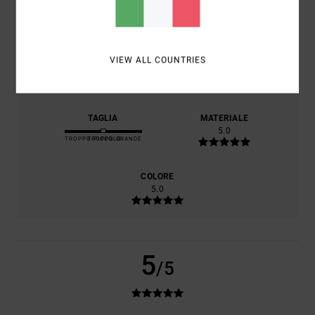
COMFORT
5.0
RAPPORTO QUALITÀ-PREZZO
VIEW ALL COUNTRIES
5.0
TAGLIA
MATERIALE
5.0
TROPPO PICCOLO
TROPPO GRANDE
COLORE
5.0
5
/5