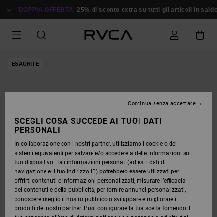
SALTA
ALLE
DOPPIA OFFERTA
25% di sconto extra su tutti gli articoli in saldo
R
INFORMAZIONI
SUL
PRODOTTO
ESAURITE
Continua senza accettare
SCEGLI COSA SUCCEDE AI TUOI DATI
PERSONALI
In collaborazione con i nostri partner, utilizziamo i cookie o dei
sistemi equivalenti per salvare e/o accedere a delle informazioni sul
tuo dispositivo. Tali informazioni personali (ad es. i dati di
navigazione e il tuo indirizzo IP) potrebbero essere utilizzati per:
offrirti contenuti e informazioni personalizzati, misurare l’efficacia
dei contenuti e della pubblicità, per fornire annunci personalizzati,
conoscere meglio il nostro pubblico o sviluppare e migliorare i
prodotti dei nostri partner. Puoi configurare la tua scelta fornendo il