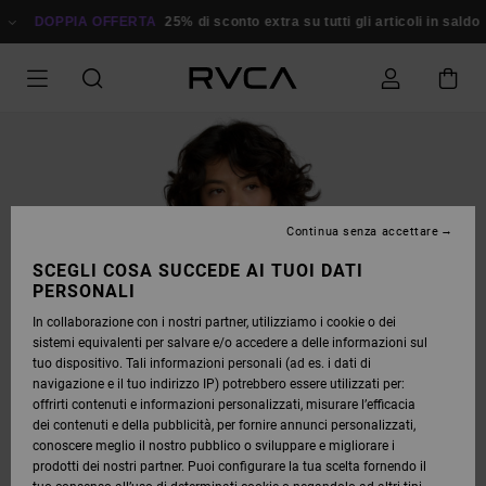
SALTA
ALLE
DOPPIA OFFERTA
25% di sconto extra su tutti gli articoli in saldo
Ri
INFORMAZIONI
SUL
PRODOTTO
Continua senza accettare
SCEGLI COSA SUCCEDE AI TUOI DATI
PERSONALI
In collaborazione con i nostri partner, utilizziamo i cookie o dei
sistemi equivalenti per salvare e/o accedere a delle informazioni sul
tuo dispositivo. Tali informazioni personali (ad es. i dati di
navigazione e il tuo indirizzo IP) potrebbero essere utilizzati per:
offrirti contenuti e informazioni personalizzati, misurare l’efficacia
dei contenuti e della pubblicità, per fornire annunci personalizzati,
conoscere meglio il nostro pubblico o sviluppare e migliorare i
prodotti dei nostri partner. Puoi configurare la tua scelta fornendo il