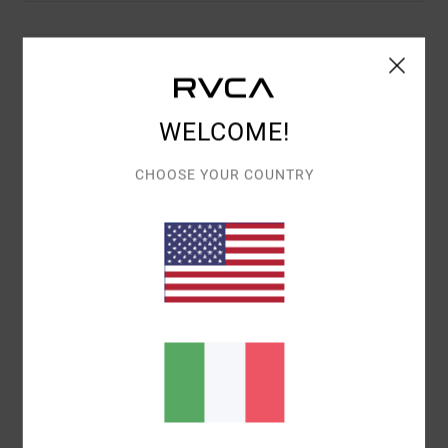
Dettagli & caratteristiche
Bermuda Elasticizzati Multi Donna
WELCOME!
Style
23B093500
Codice colore
bbr
CHOOSE YOUR COUNTRY
Caratteristiche
Tessuto:
Cotone, poliestere, elastan waffle
Vita elasticizzata
Tasche sulla giunzione laterale
Cintura interna con coulisse
Ricamo RVCA
Composizione
[Tessuto principale] 35% Lyocell, 33%
cotone, 26% poliestere, 6% elastan