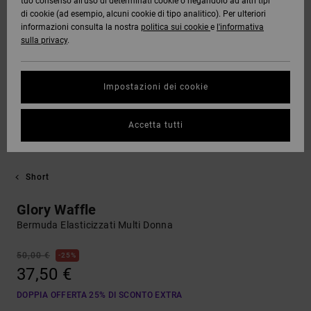
tuo consenso all’uso di determinati cookie o negandolo ad altri tipi
di cookie (ad esempio, alcuni cookie di tipo analitico). Per ulteriori
informazioni consulta la nostra
politica sui cookie
e
l'informativa
sulla privacy
.
Impostazioni dei cookie
Accetta tutti
Short
Glory Waffle
Bermuda Elasticizzati Multi Donna
50,00 €
25%
37,50 €
DOPPIA OFFERTA 25% DI SCONTO EXTRA