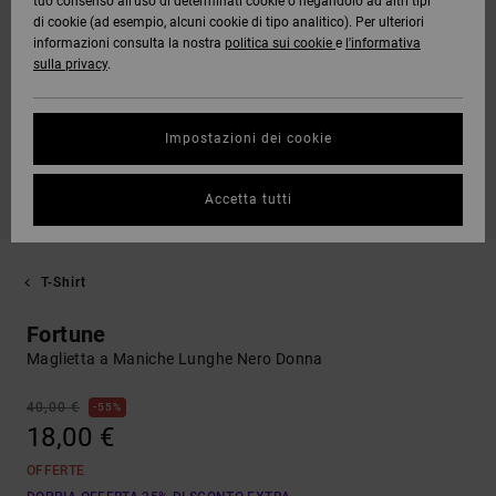
tuo consenso all’uso di determinati cookie o negandolo ad altri tipi
di cookie (ad esempio, alcuni cookie di tipo analitico). Per ulteriori
informazioni consulta la nostra
politica sui cookie
e
l'informativa
sulla privacy
.
Impostazioni dei cookie
Accetta tutti
T-Shirt
Fortune
Maglietta a Maniche Lunghe Nero Donna
40,00 €
55%
18,00 €
OFFERTE