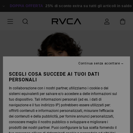
SALTA
ALLE
DOPPIA OFFERTA
25% di sconto extra su tutti gli articoli in saldo
R
INFORMAZIONI
SUL
PRODOTTO
Continua senza accettare
SCEGLI COSA SUCCEDE AI TUOI DATI
PERSONALI
In collaborazione con i nostri partner, utilizziamo i cookie o dei
sistemi equivalenti per salvare e/o accedere a delle informazioni sul
tuo dispositivo. Tali informazioni personali (ad es. i dati di
navigazione e il tuo indirizzo IP) potrebbero essere utilizzati per:
offrirti contenuti e informazioni personalizzati, misurare l’efficacia
dei contenuti e della pubblicità, per fornire annunci personalizzati,
conoscere meglio il nostro pubblico o sviluppare e migliorare i
prodotti dei nostri partner. Puoi configurare la tua scelta fornendo il