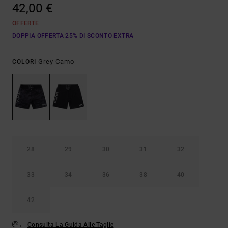
42,00 €
OFFERTE
DOPPIA OFFERTA 25% DI SCONTO EXTRA
Grey Camo
COLORI
28
29
30
31
32
33
34
36
38
40
42
Consulta La Guida Alle Taglie