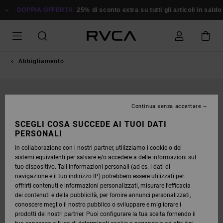
SALTA
ALLE
DOPPIA OFFERTA
25% di sconto extra su tutti gli articoli in sald
INFORMAZIONI
SUL
PRODOTTO
Abbigliamento
Continua senza accettare
SCEGLI COSA SUCCEDE AI TUOI DATI
PERSONALI
In collaborazione con i nostri partner, utilizziamo i cookie o dei
sistemi equivalenti per salvare e/o accedere a delle informazioni sul
tuo dispositivo. Tali informazioni personali (ad es. i dati di
navigazione e il tuo indirizzo IP) potrebbero essere utilizzati per:
offrirti contenuti e informazioni personalizzati, misurare l’efficacia
dei contenuti e della pubblicità, per fornire annunci personalizzati,
conoscere meglio il nostro pubblico o sviluppare e migliorare i
prodotti dei nostri partner. Puoi configurare la tua scelta fornendo il