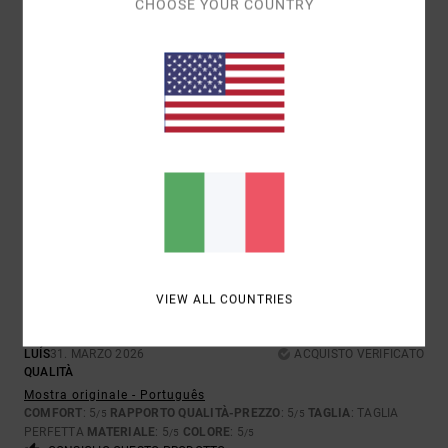
CHOOSE YOUR COUNTRY
5
/5
JAIME
22. GIUGNO 2026
ACQUISTO VERIFICATO
OTTIMO PRODOTTO
Mostra originale - Castellano
RAPPORTO QUALITÀ-PREZZO
: 5
TAGLIA
: TAGLIA PERFETTA
/5
MATERIALE
: 5
COLORE
: 5
/5
/5
5
/5
VIEW ALL COUNTRIES
LUÍS
31. MARZO 2026
ACQUISTO VERIFICATO
QUALITÀ
Mostra originale - Português
COMFORT
: 5
RAPPORTO QUALITÀ-PREZZO
: 5
TAGLIA
: TAGLIA
/5
/5
PERFETTA
MATERIALE
: 5
COLORE
: 5
/5
/5