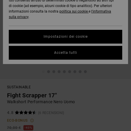
tuo consenso all’uso di determinati cookie o negandolo ad altri tipi
di cookie (ad esempio, alcuni cookie di tipo analitico). Per ulteriori
informazioni consulta la nostra
politica sui cookie
e
l'informativa
sulla privacy
.
Impostazioni dei cookie
Accetta tutti
SUSTAINABLE
Fight Scrapper 17"
Walkshort Performance Nero Uomo
4.8
(6 RECENSIONI)
ECO-BONUS
70,00 €
40%