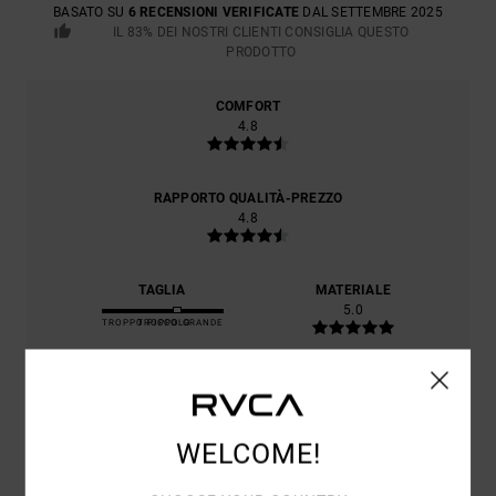
BASATO SU
6 RECENSIONI VERIFICATE
DAL SETTEMBRE 2025
IL 83% DEI NOSTRI CLIENTI CONSIGLIA QUESTO
PRODOTTO
COMFORT
4.8
RAPPORTO QUALITÀ-PREZZO
4.8
TAGLIA
MATERIALE
5.0
TROPPO PICCOLO
TROPPO GRANDE
COLORE
5.0
WELCOME!