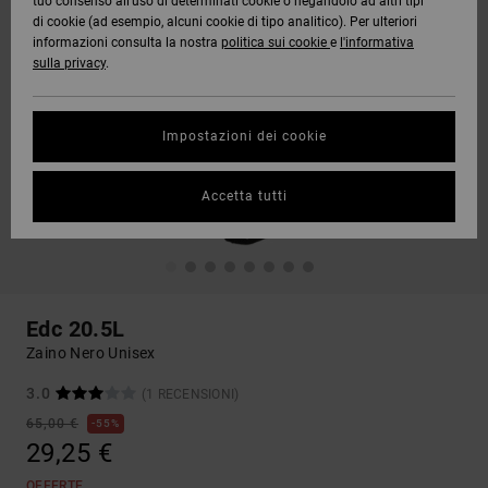
tuo consenso all’uso di determinati cookie o negandolo ad altri tipi
di cookie (ad esempio, alcuni cookie di tipo analitico). Per ulteriori
informazioni consulta la nostra
politica sui cookie
e
l'informativa
sulla privacy
.
Impostazioni dei cookie
Accetta tutti
Edc 20.5L
Zaino Nero Unisex
3.0
(1 RECENSIONI)
65,00 €
55%
29,25 €
OFFERTE