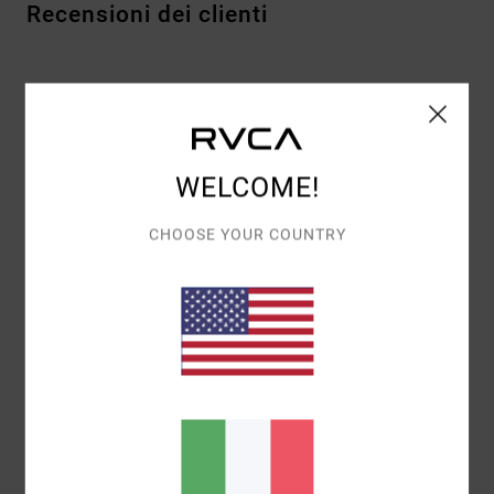
Recensioni dei clienti
PUNTEGGIO MEDIO
3.0
/5
WELCOME!
BASATO SU
1 RECENSIONI VERIFICATE
DAL GENNAIO 2026
CHOOSE YOUR COUNTRY
IL 0% DEI NOSTRI CLIENTI CONSIGLIA QUESTO PRODOTTO
COMFORT
3.0
RAPPORTO QUALITÀ-PREZZO
3.0
TAGLIA
MATERIALE