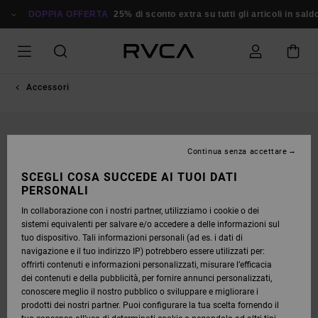
SALTA
ALLE
DOPPIA OFFERTA
25% di sconto extra su tutti gli articoli in saldo
R
INFORMAZIONI
SUL
PRODOTTO
Accessori
Continua senza accettare
SCEGLI COSA SUCCEDE AI TUOI DATI
PERSONALI
In collaborazione con i nostri partner, utilizziamo i cookie o dei
sistemi equivalenti per salvare e/o accedere a delle informazioni sul
tuo dispositivo. Tali informazioni personali (ad es. i dati di
navigazione e il tuo indirizzo IP) potrebbero essere utilizzati per:
offrirti contenuti e informazioni personalizzati, misurare l’efficacia
dei contenuti e della pubblicità, per fornire annunci personalizzati,
conoscere meglio il nostro pubblico o sviluppare e migliorare i
prodotti dei nostri partner. Puoi configurare la tua scelta fornendo il