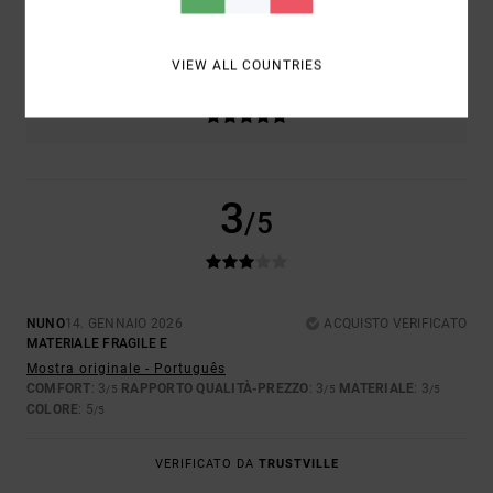
3.0
TROPPO PICCOLO
TROPPO GRANDE
VIEW ALL COUNTRIES
COLORE
5.0
3
/5
NUNO
14. GENNAIO 2026
ACQUISTO VERIFICATO
MATERIALE FRAGILE E
Mostra originale - Português
COMFORT
: 3
RAPPORTO QUALITÀ-PREZZO
: 3
MATERIALE
: 3
/5
/5
/5
COLORE
: 5
/5
VERIFICATO DA
TRUSTVILLE