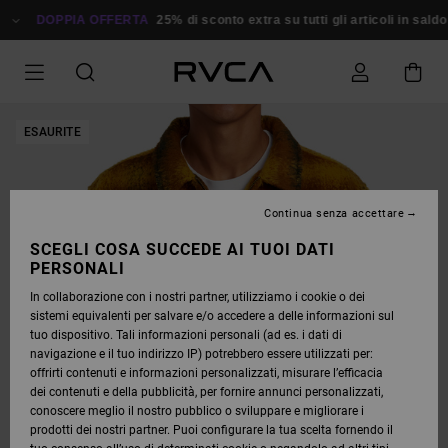
SALTA
ALLE
DOPPIA OFFERTA
25% di sconto extra su tutti gli articoli in saldo
R
INFORMAZIONI
SUL
PRODOTTO
ESAURITE
Continua senza accettare
SCEGLI COSA SUCCEDE AI TUOI DATI
PERSONALI
In collaborazione con i nostri partner, utilizziamo i cookie o dei
sistemi equivalenti per salvare e/o accedere a delle informazioni sul
tuo dispositivo. Tali informazioni personali (ad es. i dati di
navigazione e il tuo indirizzo IP) potrebbero essere utilizzati per:
offrirti contenuti e informazioni personalizzati, misurare l’efficacia
dei contenuti e della pubblicità, per fornire annunci personalizzati,
conoscere meglio il nostro pubblico o sviluppare e migliorare i
prodotti dei nostri partner. Puoi configurare la tua scelta fornendo il