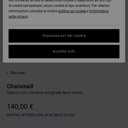
tuo consenso all’uso di determinati cookie o negandolo ad altri tipi
di cookie (ad esempio, alcuni cookie di tipo analitico). Per ulteriori
informazioni consulta la nostra
politica sui cookie
e
l'informativa
sulla privacy
.
Impostazioni dei cookie
Accetta tutti
Giacche
Chainmail
Giacca con cerniera integrale Nero Uomo
140,00 €
DOPPIA OFFERTA 25% DI SCONTO EXTRA