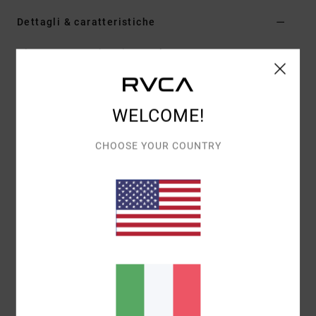
Dettagli & caratteristiche
Giacca con cerniera integrale Nero Uomo
Style
AVYJK00271
Codice colore
blk
Caratteristiche
WELCOME!
Collezione:
collezione Chainmail
CHOOSE YOUR COUNTRY
Tessuto:
tessuto in poliestere e lana
Vestibilità:
vestibilità relaxed
Collo:
collo piatto
Tasche:
singola tasca sul petto
Chiusura:
chiusura davanti con cerniera integrale
Marcatura:
etichetta Chainmail in tessuto sull'orlo
della tasca sul petto
Altre caratteristiche:
orlo leggermente smerlato
Composizione
[Tessuto principale] 95% poliestere, 5%