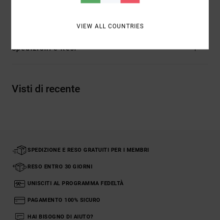
lana
VIEW ALL COUNTRIES
Spedizioni e Resi
Visti di recente
SPEDIZIONE E RESO GRATUITI PER I MEMBRI
RESO ENTRO 30 GIORNI
UNISCITI AL PROGRAMMA FEDELTÀ
PAGAMENTO 100% SICURO
HAI BISOGNO DI AIUTO?