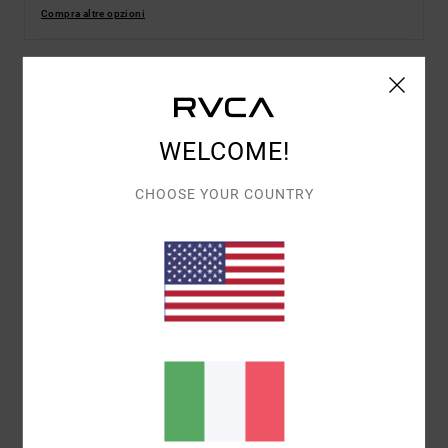
Compra altre opzioni
Dettagli & caratteristiche
WELCOME!
Maglietta a maniche corte Blu Uomo
Style
EVYZT00385
Codice colore
gny0
CHOOSE YOUR COUNTRY
Caratteristiche
Tessuto:
100% cotone biologico [200 g/m2]
Vestibilità:
vestibilità relaxed
Collo:
girocollo a coste sottili
Graphic:
artworks stampati sul davanti e sul retro
dall'artista ANP george thompson
Composizione
[Tessuto principale] 100% cotone
biologico