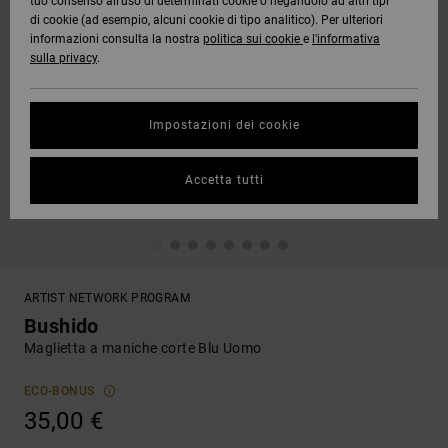
tuo consenso all’uso di determinati cookie o negandolo ad altri tipi
di cookie (ad esempio, alcuni cookie di tipo analitico). Per ulteriori
informazioni consulta la nostra
politica sui cookie
e
l'informativa
sulla privacy
.
Impostazioni dei cookie
Accetta tutti
ARTIST NETWORK PROGRAM
Bushido
Maglietta a maniche corte Blu Uomo
ECO-BONUS
35,00 €