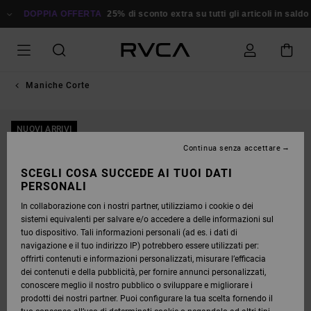
SALTA
ALLE
DOPPIA OFFERTA
25% di sconto extra su tutti gli articoli in saldo
R
INFORMAZIONI
SUL
PRODOTTO
Maniche Corte
NUOVI ARRIVI
Continua senza accettare
SCEGLI COSA SUCCEDE AI TUOI DATI
PERSONALI
In collaborazione con i nostri partner, utilizziamo i cookie o dei
sistemi equivalenti per salvare e/o accedere a delle informazioni sul
tuo dispositivo. Tali informazioni personali (ad es. i dati di
navigazione e il tuo indirizzo IP) potrebbero essere utilizzati per:
offrirti contenuti e informazioni personalizzati, misurare l’efficacia
dei contenuti e della pubblicità, per fornire annunci personalizzati,
conoscere meglio il nostro pubblico o sviluppare e migliorare i
prodotti dei nostri partner. Puoi configurare la tua scelta fornendo il