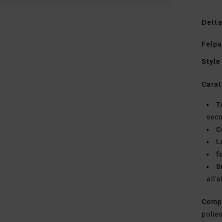
Detta
Felpa
Style
Carat
T
seco
C
L
f
S
all'
Comp
polie