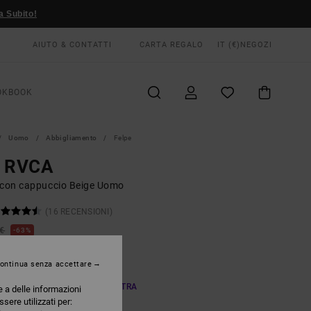
a Subito!
AIUTO & CONTATTI
CARTA REGALO
IT (€)
NEGOZI
OKBOOK
Uomo
Abbigliamento
Felpe
g RVCA
 con cappuccio Beige Uomo
(16 RECENSIONI)
 €
63%
25 €
ontinua senza accettare
TE
A OFFERTA 25% DI SCONTO EXTRA
e a delle informazioni
ssere utilizzati per: