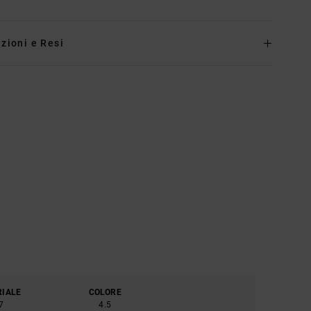
zioni e Resi
RIALE
COLORE
7
4.5