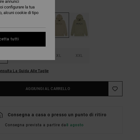
nire annunci
Light Khaki
RI
oi configurare la tua
, alcuni cookie di tipo
etta tutti
M
L
XL
XXL
nsulta La Guida Alle Taglie
AGGIUNGI AL CARRELLO
Consegna a casa o presso un punto di ritiro
Consegna prevista a partire da
8 agosto