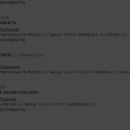
ESTO PRODOTTO
O 2026
DISFATTO
- Português
PORTO QUALITÀ-PREZZO
: 5
TAGLIA
: GRANDE
MATERIALE
: 4
COLORE
: 4
/5
/5
/5
ESTO PRODOTTO
ÉRIFIÉ
15. FEBBRAIO 2026
 Castellano
PORTO QUALITÀ-PREZZO
: 5
TAGLIA
: TAGLIA PERFETTA
MATERIALE
: 5
COL
/5
/5
2026
 E CALORE ECCELLENTI
 Français
À-PREZZO
: 5
TAGLIA
: TAGLIA PERFETTA
MATERIALE
: 5
/5
/5
ESTO PRODOTTO