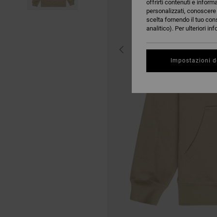
offrirti contenuti e inform
personalizzati, conoscere m
scelta fornendo il tuo con
analitico). Per ulteriori i
Impostazioni d