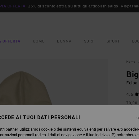
PIA OFFERTA
25% di sconto extra su tutti gli articoli in saldo
Risparmi
A OFFERTA
UOMO
DONNA
SURF
SPORT
LO
Home
Bi
Felpa
4.6
70,00
26,
CEDE AI TUOI DATI PERSONALI
C
OFFER
DOPPI
tri partner, utilizziamo i cookie o dei sistemi equivalenti per salvare e/o acceder
formazioni personali (ad es. i dati di navigazione e il tuo indirizzo IP) potrebbero e