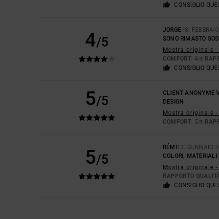
CONSIGLIO QU
JORGE
18. FEBBRAI
4
/5
SONO RIMASTO SOD
Mostra originale 
COMFORT
: 4
RAP
/5
CONSIGLIO QU
5
CLIENT ANONYME V
/5
DESIGN
Mostra originale -
COMFORT
: 5
RAP
/5
RÉMI
13. GENNAIO 
5
/5
COLORI, MATERIALI
Mostra originale -
RAPPORTO QUALIT
CONSIGLIO QU