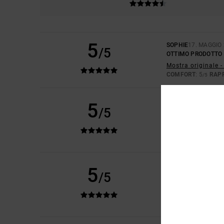
5
SOPHIE
17. MAGGIO
/5
OTTIMO PRODOTTO
Mostra originale -
COMFORT
: 5
RAP
/5
DIDIER
14. MAGGIO 
5
/5
È PROPRIO QUELLO
Mostra originale -
RAPPORTO QUALIT
CONSIGLIO QU
ISABELLE
28. APRIL
5
/5
LA QUALITÀ NON 
Mostra originale -
COMFORT
: 5
RAP
/5
CONSIGLIO QU