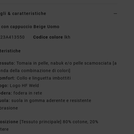
gli & caratteristiche
 con cappuccio Beige Uomo
23A413550
Codice colore
lkh
teristiche
essuto:
Tomaia in pelle, nabuk e/o pelle scamosciata [a
nda della combinazione di colori]
omfort:
Collo e linguetta imbottiti
ogo:
Logo HF Weld
odera:
fodera in rete
uola:
suola in gomma aderente e resistente
abrasione
osizione
[Tessuto principale] 80% cotone, 20%
stere