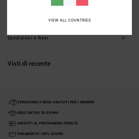
Composizione
[Tessuto principale] 100% cotone
biologico
VIEW ALL COUNTRIES
Spedizioni e Resi
Visti di recente
SPEDIZIONE E RESO GRATUITI PER I MEMBRI
RESO ENTRO 30 GIORNI
UNISCITI AL PROGRAMMA FEDELTÀ
PAGAMENTO 100% SICURO