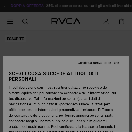
SALTA
ALLE
DOPPIA OFFERTA
25% di sconto extra su tutti gli articoli in saldo
R
INFORMAZIONI
SUL
PRODOTTO
ESAURITE
Continua senza accettare
SCEGLI COSA SUCCEDE AI TUOI DATI
PERSONALI
In collaborazione con i nostri partner, utilizziamo i cookie o dei
sistemi equivalenti per salvare e/o accedere a delle informazioni sul
tuo dispositivo. Tali informazioni personali (ad es. i dati di
navigazione e il tuo indirizzo IP) potrebbero essere utilizzati per:
offrirti contenuti e informazioni personalizzati, misurare l’efficacia
dei contenuti e della pubblicità, per fornire annunci personalizzati,
conoscere meglio il nostro pubblico o sviluppare e migliorare i
prodotti dei nostri partner. Puoi configurare la tua scelta fornendo il