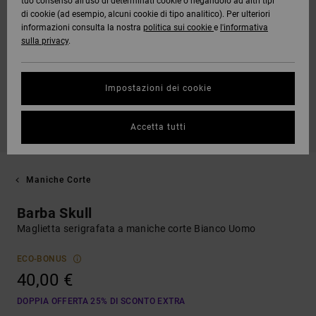
tuo consenso all’uso di determinati cookie o negandolo ad altri tipi
di cookie (ad esempio, alcuni cookie di tipo analitico). Per ulteriori
informazioni consulta la nostra
politica sui cookie
e
l'informativa
sulla privacy
.
Impostazioni dei cookie
Accetta tutti
Maniche Corte
Barba Skull
Maglietta serigrafata a maniche corte Bianco Uomo
ECO-BONUS
40,00 €
DOPPIA OFFERTA 25% DI SCONTO EXTRA