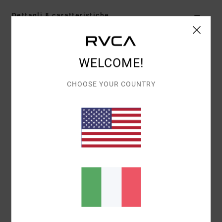
Dettagli & caratteristiche
Maglietta oversize a maniche corte Multi Donna
Style
AVJZT00932
Codice colore
bwh
WELCOME!
Caratteristiche
CHOOSE YOUR COUNTRY
Tessuto: tessuto in morbido jersey in cotone [125
g/m2]
Tintura: Tintura in capo a pigmenti
Vestibilità: Vestibilità oversized
Collo: girocollo
Maniche: maniche corte
Marcatura: serigrafia sul davanti
Composizione
[Tessuto principale] 100% cotone