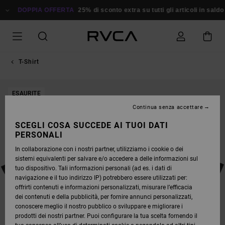
SALTA
ALLE
DOPPIA OFFERTA
25% di sconto extra su tutti gli articoli in saldo
INFORMAZIONI
SUL
PRODOTTO
T-Shirt
ESAURITE
Continua senza accettare
SCEGLI COSA SUCCEDE AI TUOI DATI
PERSONALI
In collaborazione con i nostri partner, utilizziamo i cookie o dei
sistemi equivalenti per salvare e/o accedere a delle informazioni sul
tuo dispositivo. Tali informazioni personali (ad es. i dati di
navigazione e il tuo indirizzo IP) potrebbero essere utilizzati per:
offrirti contenuti e informazioni personalizzati, misurare l’efficacia
dei contenuti e della pubblicità, per fornire annunci personalizzati,
conoscere meglio il nostro pubblico o sviluppare e migliorare i
prodotti dei nostri partner. Puoi configurare la tua scelta fornendo il