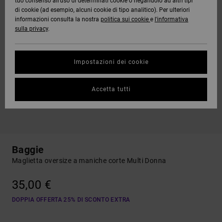
tuo consenso all’uso di determinati cookie o negandolo ad altri tipi
di cookie (ad esempio, alcuni cookie di tipo analitico). Per ulteriori
informazioni consulta la nostra
politica sui cookie
e
l'informativa
sulla privacy
.
Impostazioni dei cookie
Accetta tutti
Baggie
Maglietta oversize a maniche corte Multi Donna
35,00 €
DOPPIA OFFERTA 25% DI SCONTO EXTRA